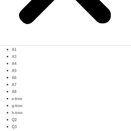
A1
A3
A4
A5
A6
A7
A8
e-tron
g-tron
h-tron
Q2
Q3