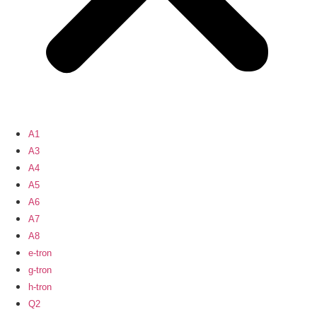
A1
A3
A4
A5
A6
A7
A8
e-tron
g-tron
h-tron
Q2