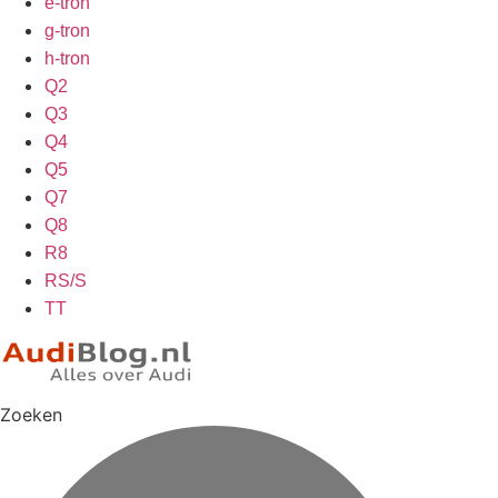
e-tron
g-tron
h-tron
Q2
Q3
Q4
Q5
Q7
Q8
R8
RS/S
TT
Zoeken