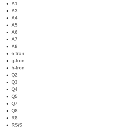
Ga
A1
naar
A3
de
A4
inhoud
A5
A6
A7
A8
e-tron
g-tron
h-tron
Q2
Q3
Q4
Q5
Q7
Q8
R8
RS/S