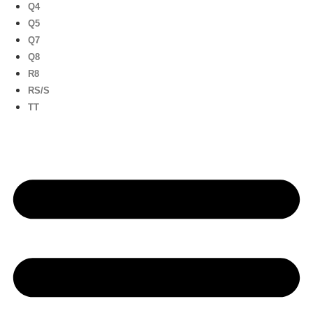
Q4
Q5
Q7
Q8
R8
RS/S
TT