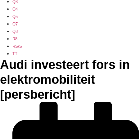
Q3
Q4
Q5
Q7
Q8
R8
RS/S
TT
Audi investeert fors in
elektromobiliteit
[persbericht]