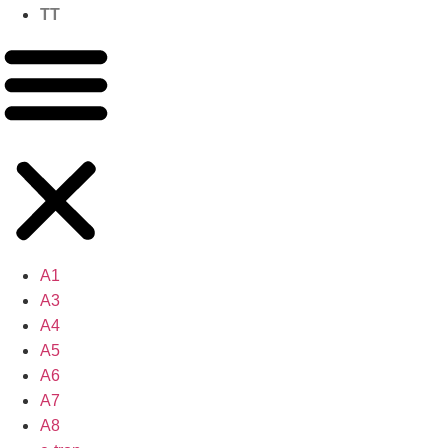
TT
A1
A3
A4
A5
A6
A7
A8