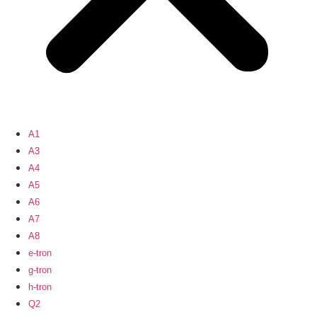
A1
A3
A4
A5
A6
A7
A8
e-tron
g-tron
h-tron
Q2