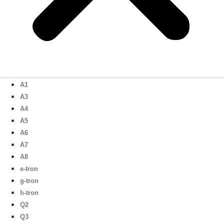
A1
A3
A4
A5
A6
A7
A8
e-tron
g-tron
h-tron
Q2
Q3