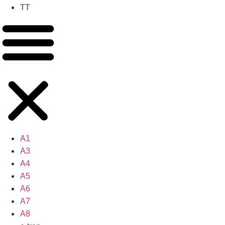
TT
A1
A3
A4
A5
A6
A7
A8