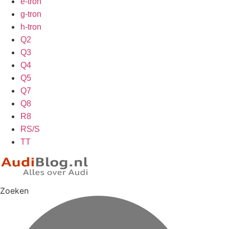
e-tron
g-tron
h-tron
Q2
Q3
Q4
Q5
Q7
Q8
R8
RS/S
TT
Zoeken