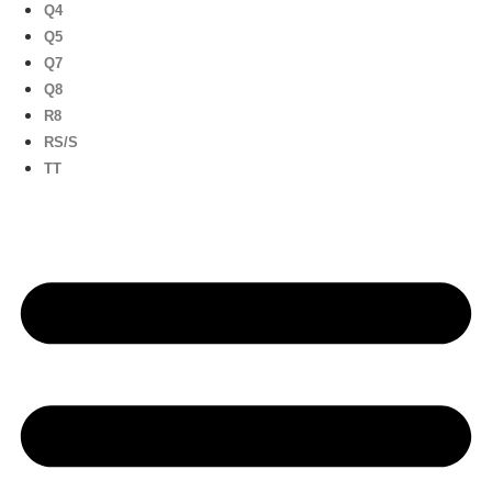
Q4
Q5
Q7
Q8
R8
RS/S
TT