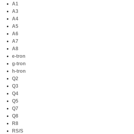
Ga
A1
naar
A3
de
A4
inhoud
A5
A6
A7
A8
e-tron
g-tron
h-tron
Q2
Q3
Q4
Q5
Q7
Q8
R8
RS/S