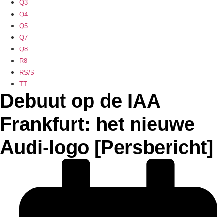
Q3
Q4
Q5
Q7
Q8
R8
RS/S
TT
Debuut op de IAA
Frankfurt: het nieuwe
Audi-logo [Persbericht]