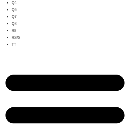
Q4
Q5
Q7
Q8
R8
RS/S
TT