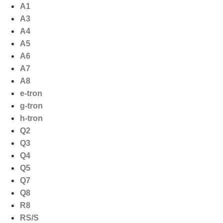
Ga
A1
naar
A3
de
A4
inhoud
A5
A6
A7
A8
e-tron
g-tron
h-tron
Q2
Q3
Q4
Q5
Q7
Q8
R8
RS/S