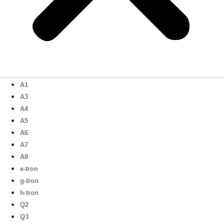
A1
A3
A4
A5
A6
A7
A8
e-tron
g-tron
h-tron
Q2
Q3