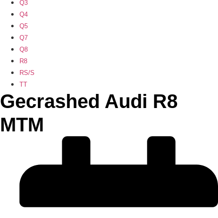
Q3
Q4
Q5
Q7
Q8
R8
RS/S
TT
Gecrashed Audi R8
MTM