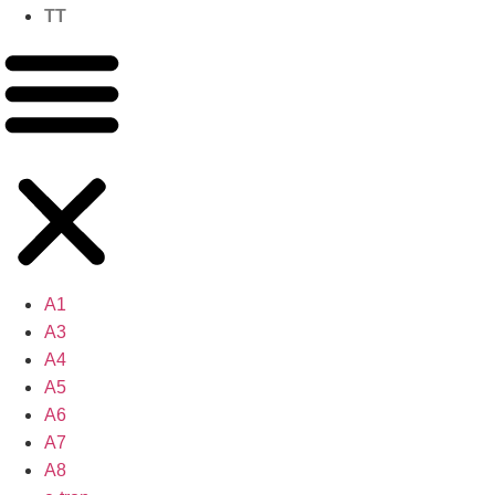
TT
A1
A3
A4
A5
A6
A7
A8