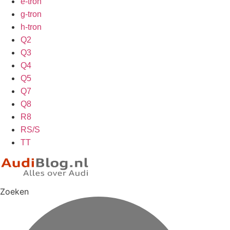
e-tron
g-tron
h-tron
Q2
Q3
Q4
Q5
Q7
Q8
R8
RS/S
TT
Zoeken