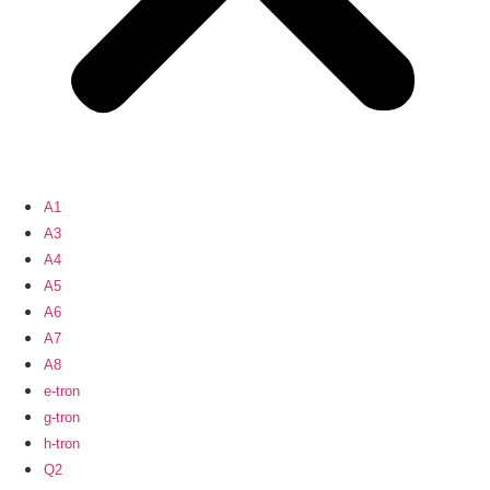
A1
A3
A4
A5
A6
A7
A8
e-tron
g-tron
h-tron
Q2