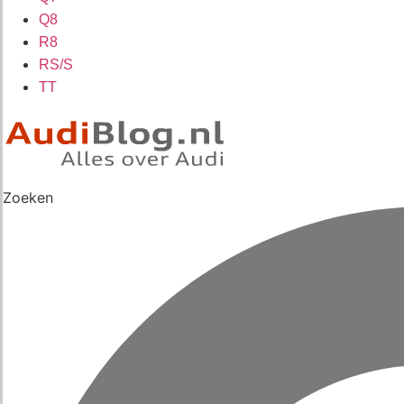
Q8
R8
RS/S
TT
Zoeken