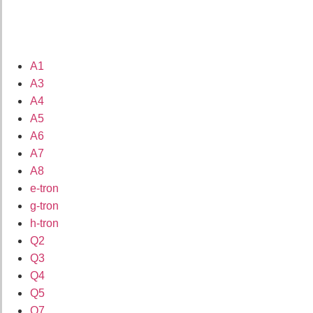
A1
A3
A4
A5
A6
A7
A8
e-tron
g-tron
h-tron
Q2
Q3
Q4
Q5
Q7