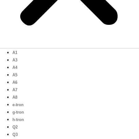
A1
A3
A4
A5
A6
A7
A8
e-tron
g-tron
h-tron
Q2
Q3