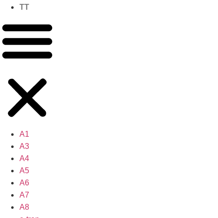
TT
A1
A3
A4
A5
A6
A7
A8