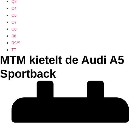
Q3
Q4
Q5
Q7
Q8
R8
RS/S
TT
MTM kietelt de Audi A5
Sportback