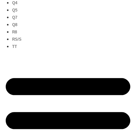
Q4
Q5
Q7
Q8
R8
RS/S
TT