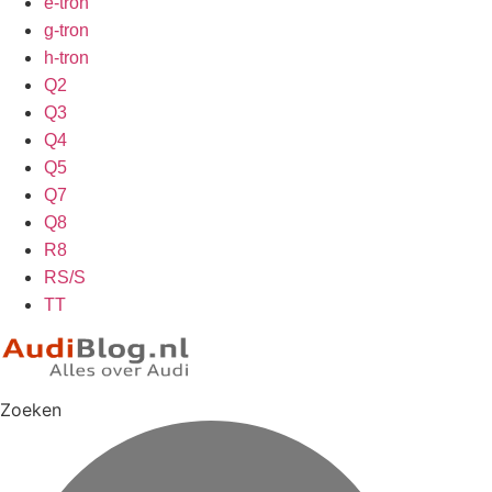
e-tron
g-tron
h-tron
Q2
Q3
Q4
Q5
Q7
Q8
R8
RS/S
TT
Zoeken