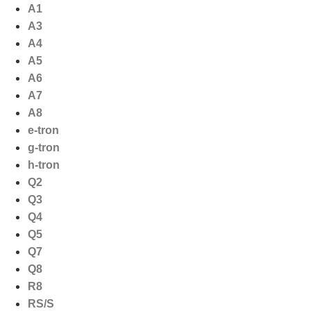
Ga
A1
naar
A3
de
A4
inhoud
A5
A6
A7
A8
e-tron
g-tron
h-tron
Q2
Q3
Q4
Q5
Q7
Q8
R8
RS/S