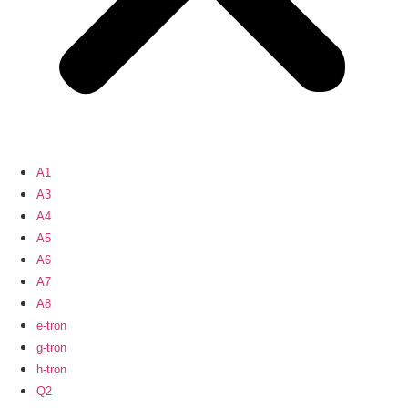
A1
A3
A4
A5
A6
A7
A8
e-tron
g-tron
h-tron
Q2