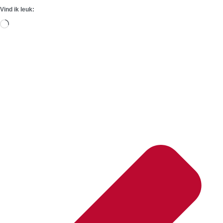
Vind ik leuk:
Aan
het
laden...