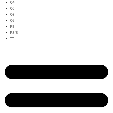
Q4
Q5
Q7
Q8
R8
RS/S
TT