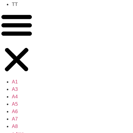
TT
A1
A3
A4
A5
A6
A7
A8