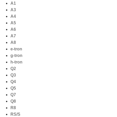
Ga
A1
naar
A3
de
A4
inhoud
A5
A6
A7
A8
e-tron
g-tron
h-tron
Q2
Q3
Q4
Q5
Q7
Q8
R8
RS/S