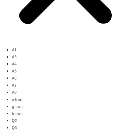
A1
A3
A4
A5
A6
A7
A8
e-tron
g-tron
h-tron
Q2
Q3