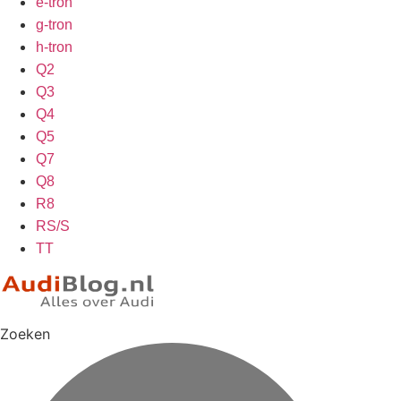
e-tron
g-tron
h-tron
Q2
Q3
Q4
Q5
Q7
Q8
R8
RS/S
TT
Zoeken