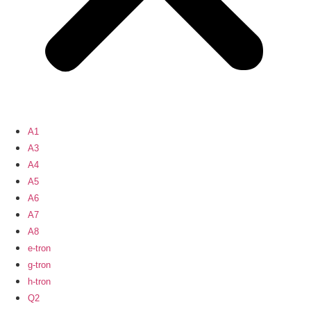
A1
A3
A4
A5
A6
A7
A8
e-tron
g-tron
h-tron
Q2