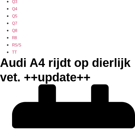
Q3
Q4
Q5
Q7
Q8
R8
RS/S
TT
Audi A4 rijdt op dierlijk
vet. ++update++