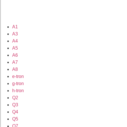
A1
A3
A4
A5
A6
A7
A8
e-tron
g-tron
h-tron
Q2
Q3
Q4
Q5
Q7