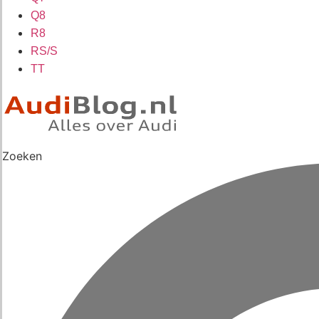
Q8
R8
RS/S
TT
Zoeken