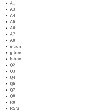
Ga
A1
naar
A3
de
A4
inhoud
A5
A6
A7
A8
e-tron
g-tron
h-tron
Q2
Q3
Q4
Q5
Q7
Q8
R8
RS/S