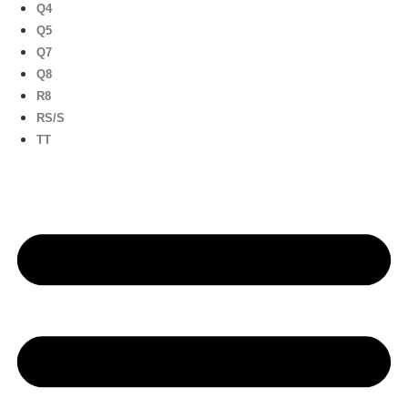
Q4
Q5
Q7
Q8
R8
RS/S
TT