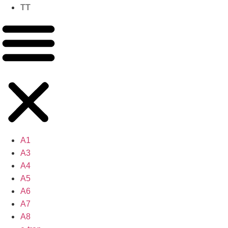
TT
A1
A3
A4
A5
A6
A7
A8