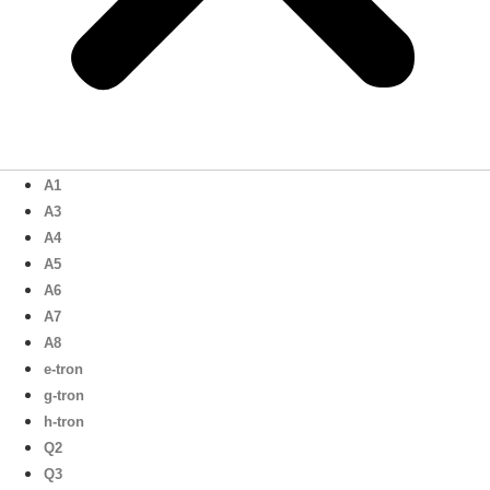
A1
A3
A4
A5
A6
A7
A8
e-tron
g-tron
h-tron
Q2
Q3