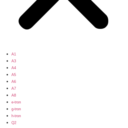
A1
A3
A4
A5
A6
A7
A8
e-tron
g-tron
h-tron
Q2