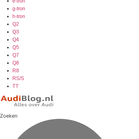
e-tron
g-tron
h-tron
Q2
Q3
Q4
Q5
Q7
Q8
R8
RS/S
TT
Zoeken