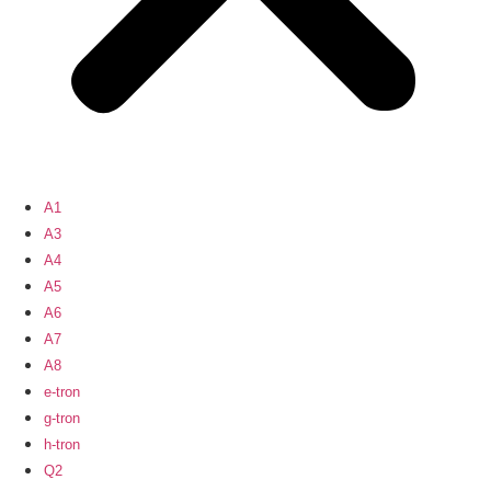
A1
A3
A4
A5
A6
A7
A8
e-tron
g-tron
h-tron
Q2