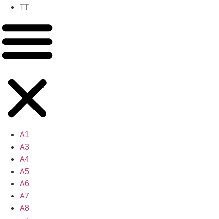
TT
A1
A3
A4
A5
A6
A7
A8