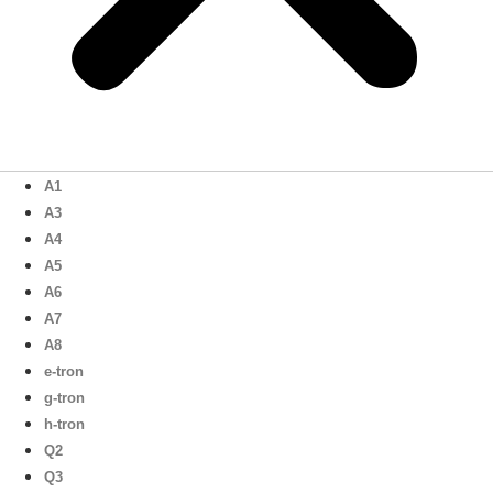
A1
A3
A4
A5
A6
A7
A8
e-tron
g-tron
h-tron
Q2
Q3