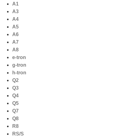
Ga
A1
naar
A3
de
A4
inhoud
A5
A6
A7
A8
e-tron
g-tron
h-tron
Q2
Q3
Q4
Q5
Q7
Q8
R8
RS/S