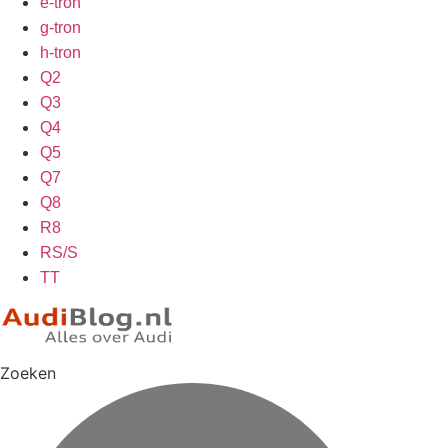
e-tron
g-tron
h-tron
Q2
Q3
Q4
Q5
Q7
Q8
R8
RS/S
TT
Zoeken