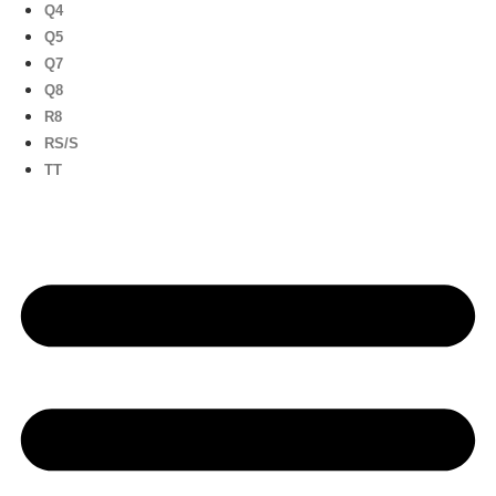
Q4
Q5
Q7
Q8
R8
RS/S
TT