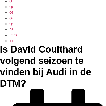
Q3
Q4
Q5
Q7
Q8
R8
RS/S
TT
Is David Coulthard
volgend seizoen te
vinden bij Audi in de
DTM?