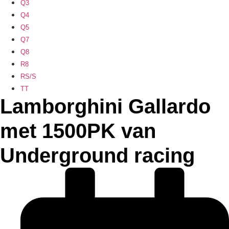
Q3
Q4
Q5
Q7
Q8
R8
RS/S
TT
Lamborghini Gallardo
met 1500PK van
Underground racing