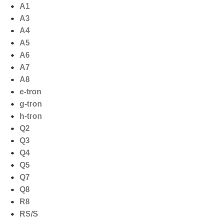
Ga
A1
naar
A3
de
A4
inhoud
A5
A6
A7
A8
e-tron
g-tron
h-tron
Q2
Q3
Q4
Q5
Q7
Q8
R8
RS/S