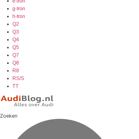
e-tron
g-tron
h-tron
Q2
Q3
Q4
Q5
Q7
Q8
R8
RS/S
TT
Zoeken