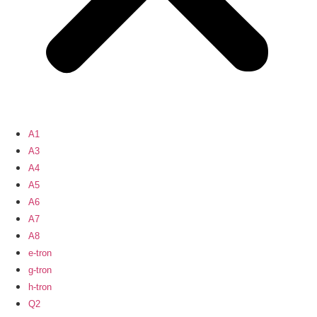
A1
A3
A4
A5
A6
A7
A8
e-tron
g-tron
h-tron
Q2