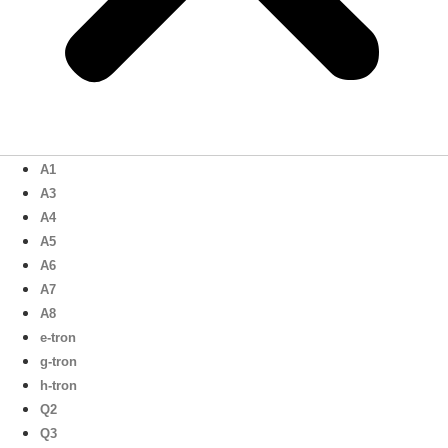
A1
A3
A4
A5
A6
A7
A8
e-tron
g-tron
h-tron
Q2
Q3