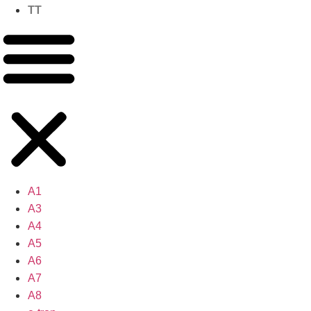
TT
A1
A3
A4
A5
A6
A7
A8