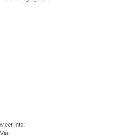
Meer info:
Underground racing
Via:
WorldCarFans