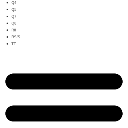
Q4
Q5
Q7
Q8
R8
RS/S
TT