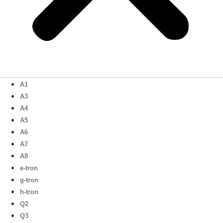
A1
A3
A4
A5
A6
A7
A8
e-tron
g-tron
h-tron
Q2
Q3