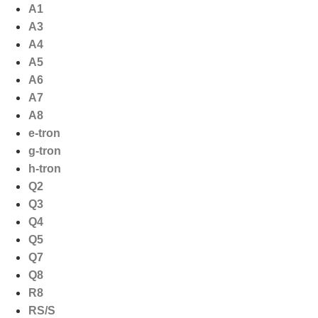
Ga
A1
naar
A3
de
A4
inhoud
A5
A6
A7
A8
e-tron
g-tron
h-tron
Q2
Q3
Q4
Q5
Q7
Q8
R8
RS/S