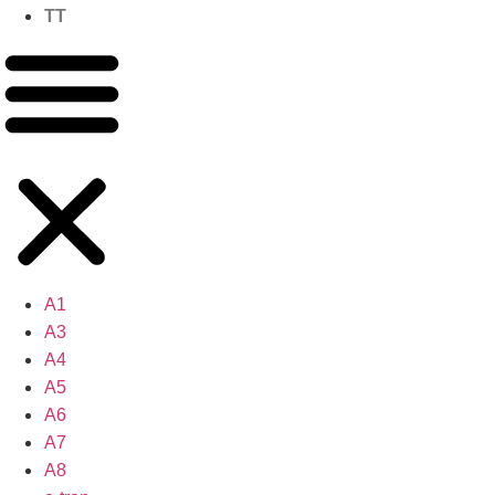
TT
A1
A3
A4
A5
A6
A7
A8