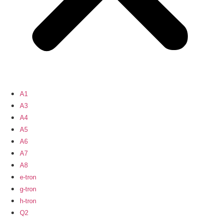
A1
A3
A4
A5
A6
A7
A8
e-tron
g-tron
h-tron
Q2