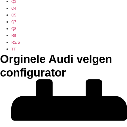
Q3
Q4
Q5
Q7
Q8
R8
RS/S
TT
Orginele Audi velgen
configurator