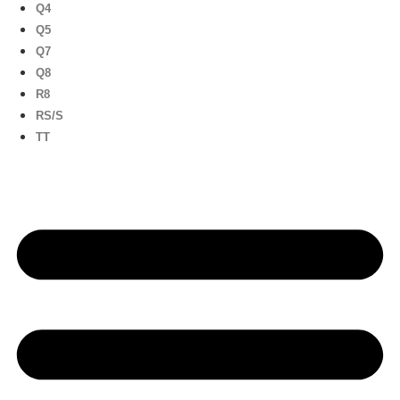
Q4
Q5
Q7
Q8
R8
RS/S
TT