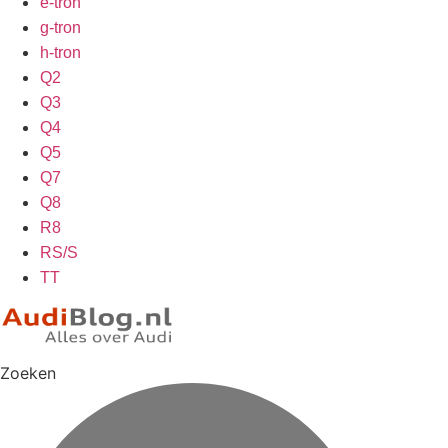
e-tron
g-tron
h-tron
Q2
Q3
Q4
Q5
Q7
Q8
R8
RS/S
TT
Zoeken