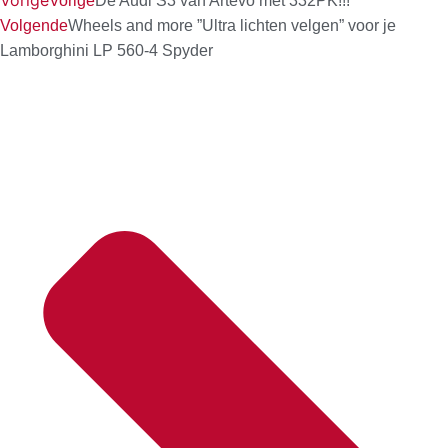
Vorige
Vorige
De Audi S3 van Artevo met 332PK!!!
Volgende
Wheels and more ”Ultra lichten velgen” voor je
Lamborghini LP 560-4 Spyder