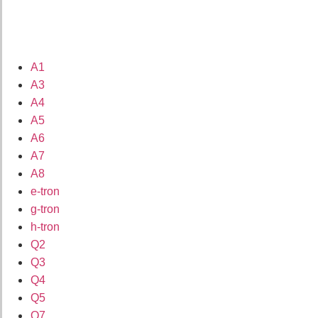
A1
A3
A4
A5
A6
A7
A8
e-tron
g-tron
h-tron
Q2
Q3
Q4
Q5
Q7