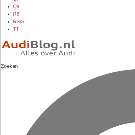
Q8
R8
RS/S
TT
Zoeken