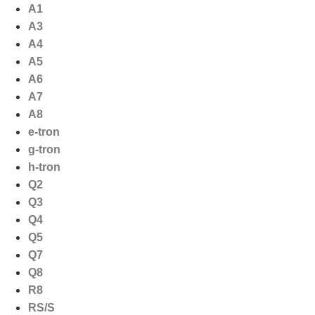
Ga
A1
naar
A3
de
A4
inhoud
A5
A6
A7
A8
e-tron
g-tron
h-tron
Q2
Q3
Q4
Q5
Q7
Q8
R8
RS/S