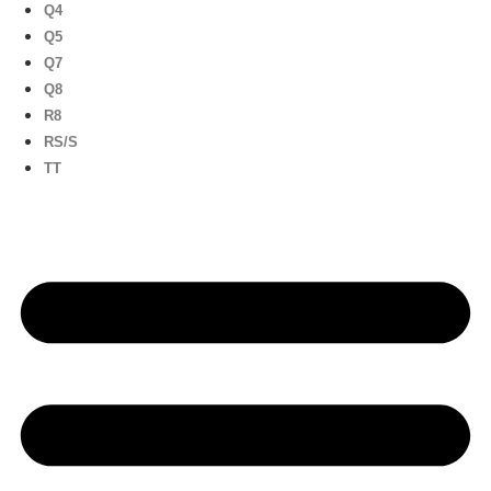
Q4
Q5
Q7
Q8
R8
RS/S
TT