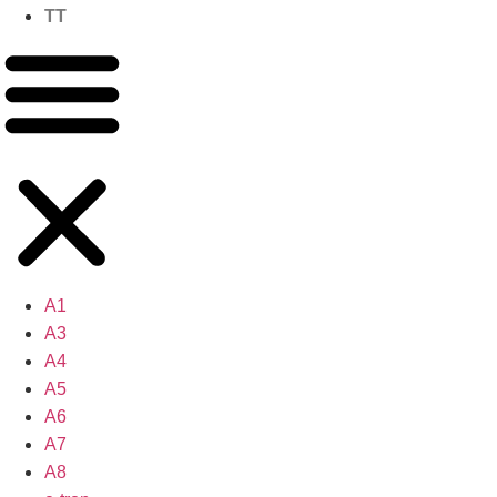
TT
A1
A3
A4
A5
A6
A7
A8