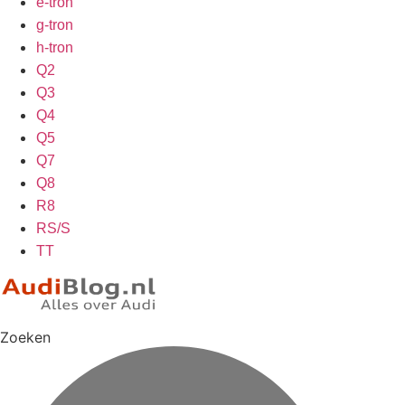
e-tron
g-tron
h-tron
Q2
Q3
Q4
Q5
Q7
Q8
R8
RS/S
TT
Zoeken