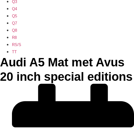
Q3
Q4
Q5
Q7
Q8
R8
RS/S
TT
Audi A5 Mat met Avus
20 inch special editions