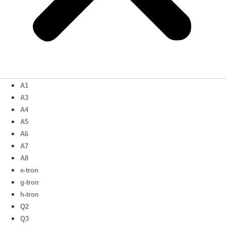
A1
A3
A4
A5
A6
A7
A8
e-tron
g-tron
h-tron
Q2
Q3