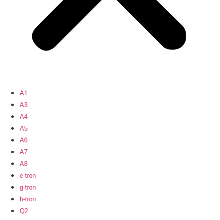
A1
A3
A4
A5
A6
A7
A8
e-tron
g-tron
h-tron
Q2