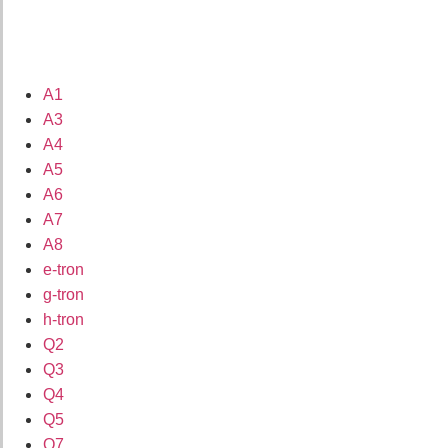
A1
A3
A4
A5
A6
A7
A8
e-tron
g-tron
h-tron
Q2
Q3
Q4
Q5
Q7