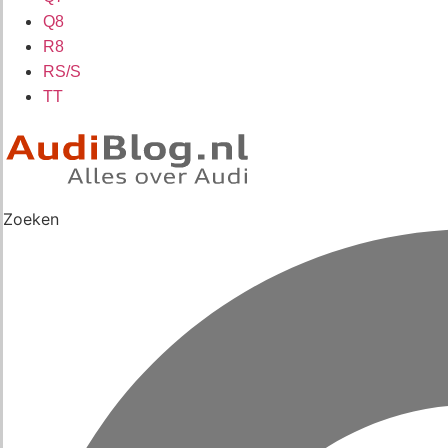
Q8
R8
RS/S
TT
Zoeken