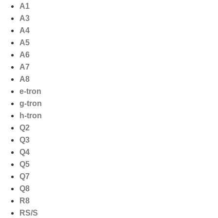
Ga
A1
naar
A3
de
A4
inhoud
A5
A6
A7
A8
e-tron
g-tron
h-tron
Q2
Q3
Q4
Q5
Q7
Q8
R8
RS/S