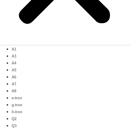
A1
A3
A4
A5
A6
A7
A8
e-tron
g-tron
h-tron
Q2
Q3