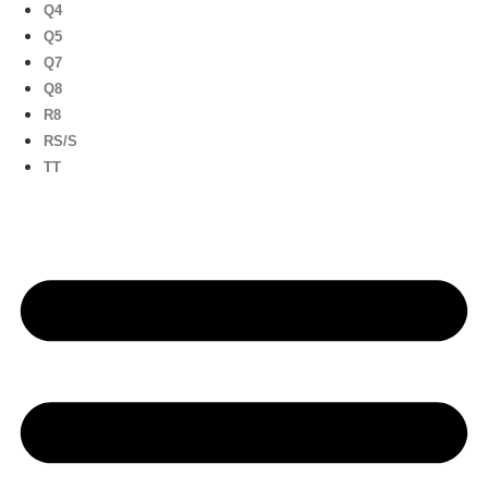
Q4
Q5
Q7
Q8
R8
RS/S
TT