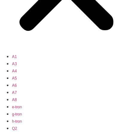
A1
A3
A4
A5
A6
A7
A8
e-tron
g-tron
h-tron
Q2