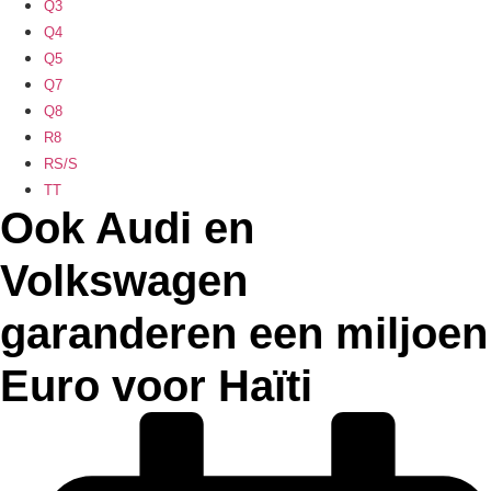
Q3
Q4
Q5
Q7
Q8
R8
RS/S
TT
Ook Audi en
Volkswagen
garanderen een miljoen
Euro voor Haïti