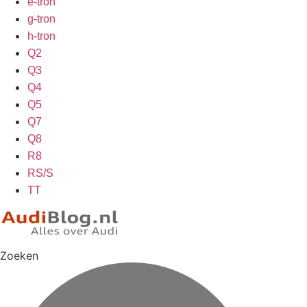
e-tron
g-tron
h-tron
Q2
Q3
Q4
Q5
Q7
Q8
R8
RS/S
TT
Zoeken