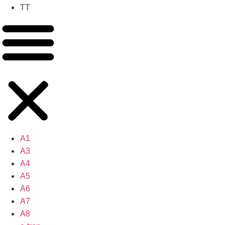
TT
A1
A3
A4
A5
A6
A7
A8