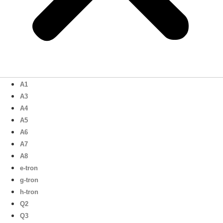
A1
A3
A4
A5
A6
A7
A8
e-tron
g-tron
h-tron
Q2
Q3