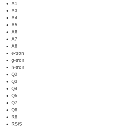
Ga
A1
naar
A3
de
A4
inhoud
A5
A6
A7
A8
e-tron
g-tron
h-tron
Q2
Q3
Q4
Q5
Q7
Q8
R8
RS/S