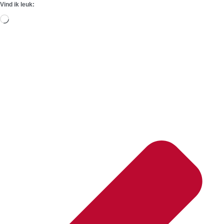
Vind ik leuk:
Aan
het
laden...