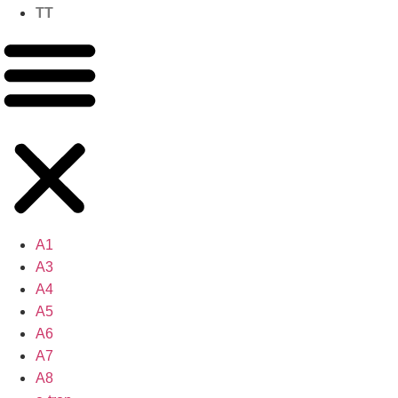
TT
A1
A3
A4
A5
A6
A7
A8