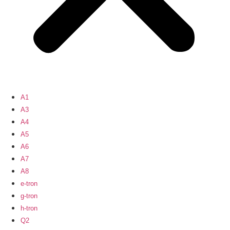
A1
A3
A4
A5
A6
A7
A8
e-tron
g-tron
h-tron
Q2