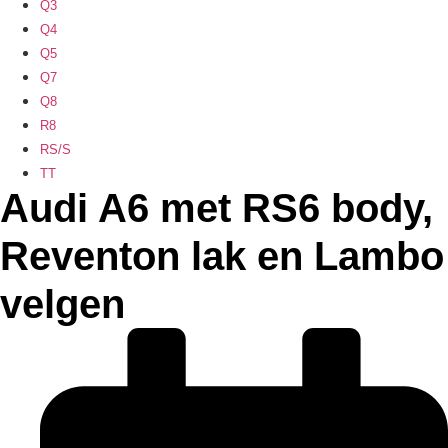
Q3
Q4
Q5
Q7
Q8
R8
RS/S
TT
Audi A6 met RS6 body,
Reventon lak en Lambo
velgen