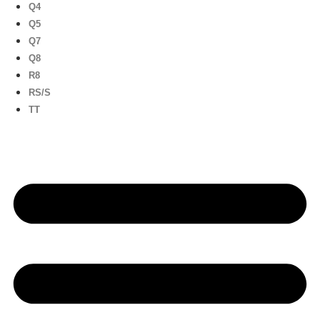
Q4
Q5
Q7
Q8
R8
RS/S
TT