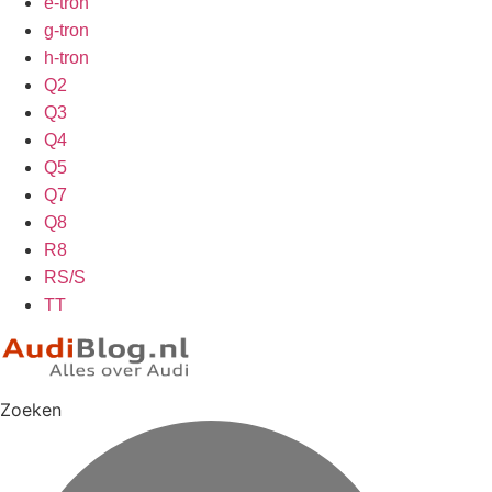
e-tron
g-tron
h-tron
Q2
Q3
Q4
Q5
Q7
Q8
R8
RS/S
TT
Zoeken