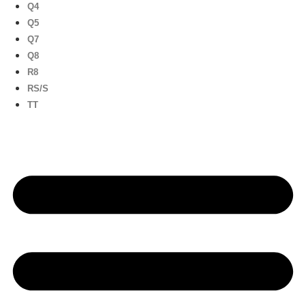
Q4
Q5
Q7
Q8
R8
RS/S
TT