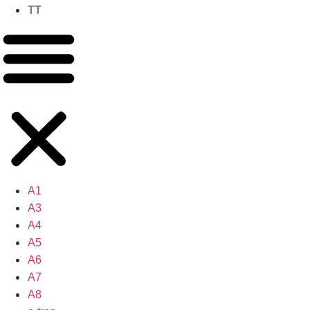
TT
A1
A3
A4
A5
A6
A7
A8