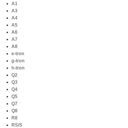
Ga
A1
naar
A3
de
A4
inhoud
A5
A6
A7
A8
e-tron
g-tron
h-tron
Q2
Q3
Q4
Q5
Q7
Q8
R8
RS/S