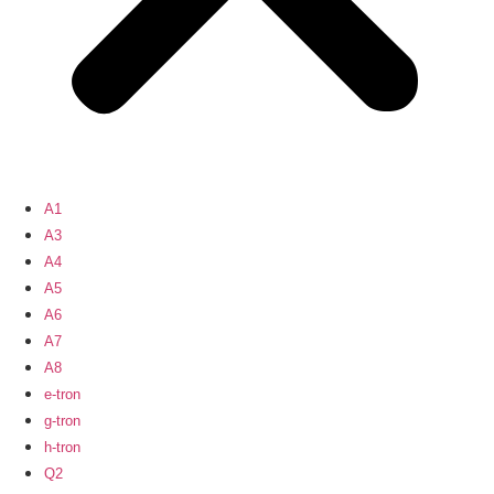
A1
A3
A4
A5
A6
A7
A8
e-tron
g-tron
h-tron
Q2