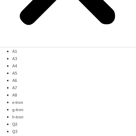
A1
A3
A4
A5
A6
A7
A8
e-tron
g-tron
h-tron
Q2
Q3