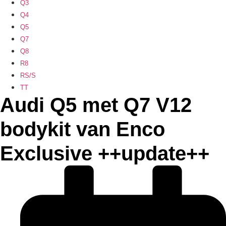
Q3
Q4
Q5
Q7
Q8
R8
RS/S
TT
Audi Q5 met Q7 V12
bodykit van Enco
Exclusive ++update++