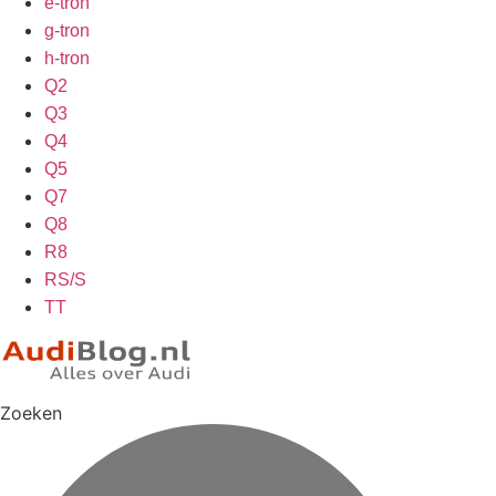
e-tron
g-tron
h-tron
Q2
Q3
Q4
Q5
Q7
Q8
R8
RS/S
TT
Zoeken