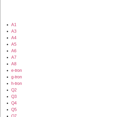
A1
A3
A4
A5
A6
A7
A8
e-tron
g-tron
h-tron
Q2
Q3
Q4
Q5
Q7