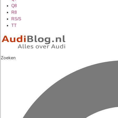
Q8
R8
RS/S
TT
Zoeken