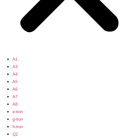
A1
A3
A4
A5
A6
A7
A8
e-tron
g-tron
h-tron
Q2