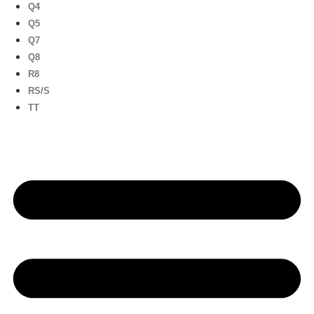
Q4
Q5
Q7
Q8
R8
RS/S
TT