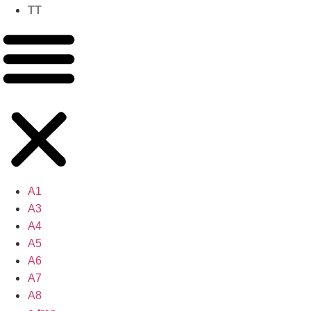
TT
A1
A3
A4
A5
A6
A7
A8