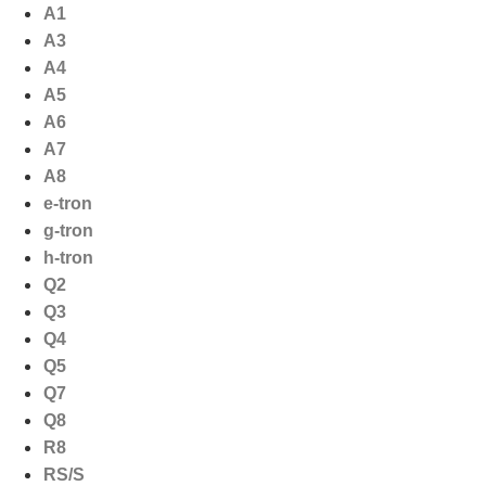
Ga
A1
naar
A3
de
A4
inhoud
A5
A6
A7
A8
e-tron
g-tron
h-tron
Q2
Q3
Q4
Q5
Q7
Q8
R8
RS/S