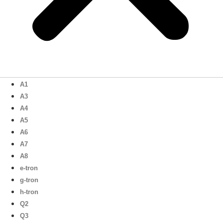
A1
A3
A4
A5
A6
A7
A8
e-tron
g-tron
h-tron
Q2
Q3