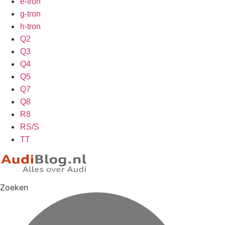
e-tron
g-tron
h-tron
Q2
Q3
Q4
Q5
Q7
Q8
R8
RS/S
TT
Zoeken