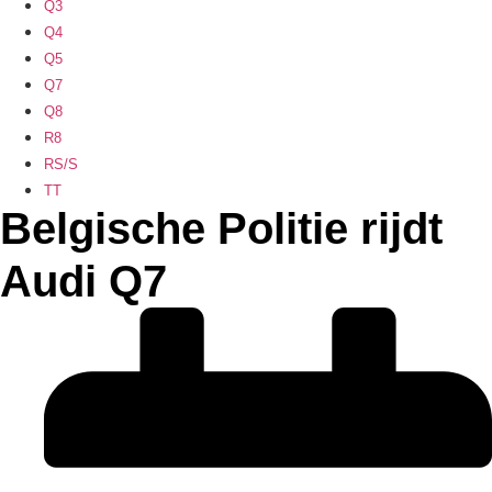
Q3
Q4
Q5
Q7
Q8
R8
RS/S
TT
Belgische Politie rijdt
Audi Q7