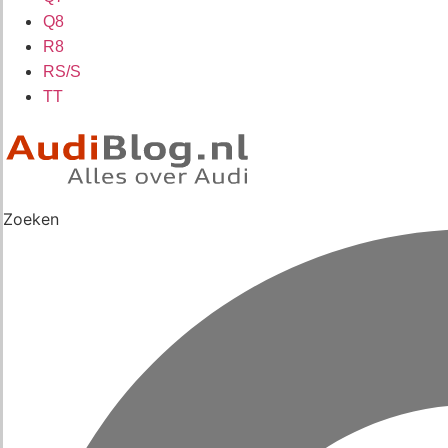
Q8
R8
RS/S
TT
Zoeken