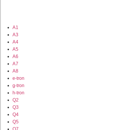
A1
A3
A4
A5
A6
A7
A8
e-tron
g-tron
h-tron
Q2
Q3
Q4
Q5
Q7