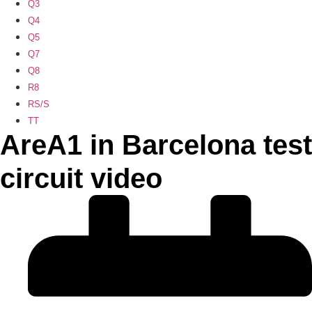
Q3
Q4
Q5
Q7
Q8
R8
RS/S
TT
AreA1 in Barcelona test
circuit video