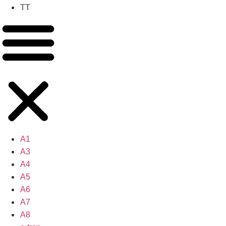
TT
A1
A3
A4
A5
A6
A7
A8