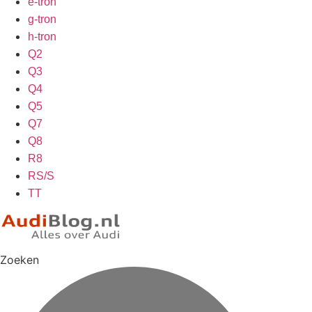
e-tron
g-tron
h-tron
Q2
Q3
Q4
Q5
Q7
Q8
R8
RS/S
TT
Zoeken