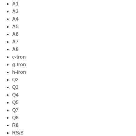
Ga
A1
naar
A3
de
A4
inhoud
A5
A6
A7
A8
e-tron
g-tron
h-tron
Q2
Q3
Q4
Q5
Q7
Q8
R8
RS/S