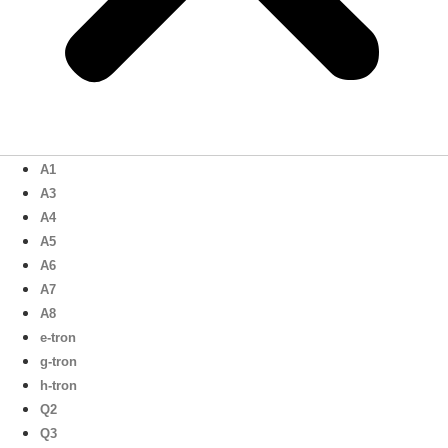
A1
A3
A4
A5
A6
A7
A8
e-tron
g-tron
h-tron
Q2
Q3