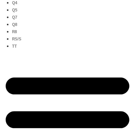
Q4
Q5
Q7
Q8
R8
RS/S
TT