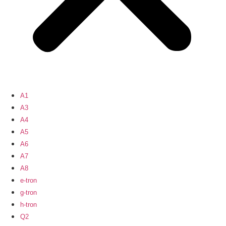
A1
A3
A4
A5
A6
A7
A8
e-tron
g-tron
h-tron
Q2