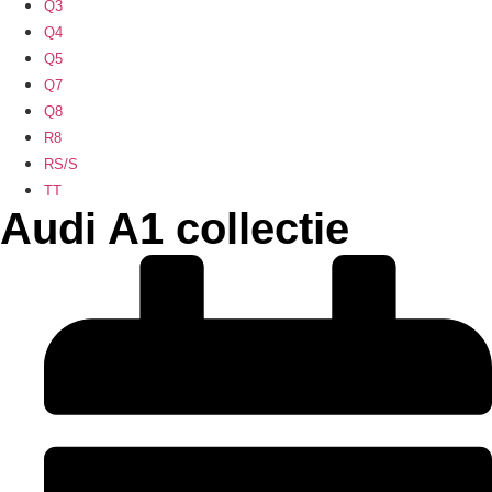
Q3
Q4
Q5
Q7
Q8
R8
RS/S
TT
Audi A1 collectie