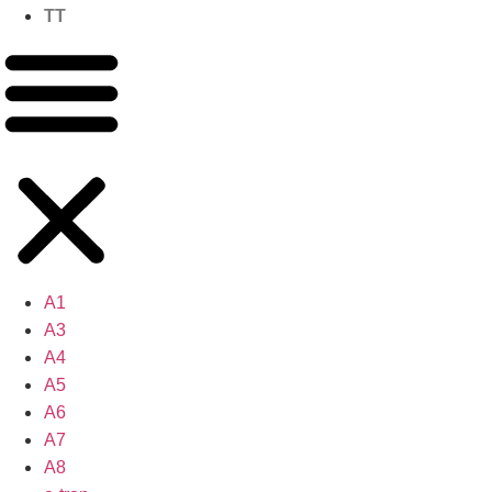
TT
A1
A3
A4
A5
A6
A7
A8