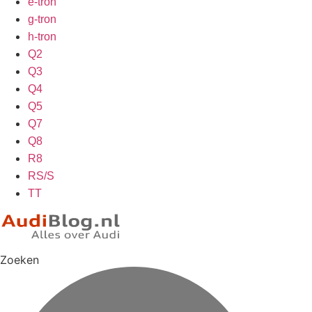
e-tron
g-tron
h-tron
Q2
Q3
Q4
Q5
Q7
Q8
R8
RS/S
TT
Zoeken