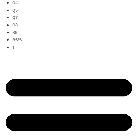
Q4
Q5
Q7
Q8
R8
RS/S
TT