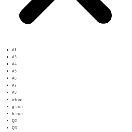
A1
A3
A4
A5
A6
A7
A8
e-tron
g-tron
h-tron
Q2
Q3