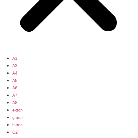
A1
A3
A4
A5
A6
A7
A8
e-tron
g-tron
h-tron
Q2