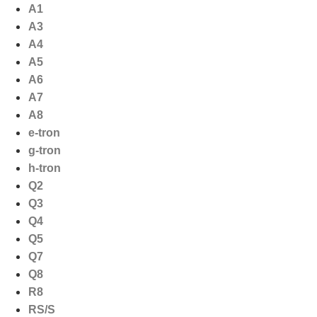
Ga
A1
naar
A3
de
A4
inhoud
A5
A6
A7
A8
e-tron
g-tron
h-tron
Q2
Q3
Q4
Q5
Q7
Q8
R8
RS/S