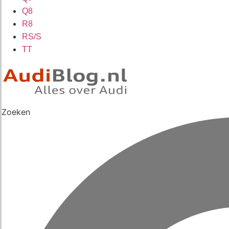
Q8
R8
RS/S
TT
Zoeken