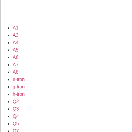
A1
A3
A4
A5
A6
A7
A8
e-tron
g-tron
h-tron
Q2
Q3
Q4
Q5
Q7