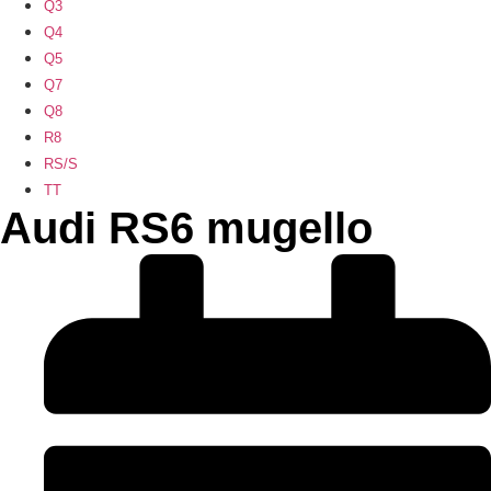
Q3
Q4
Q5
Q7
Q8
R8
RS/S
TT
Audi RS6 mugello