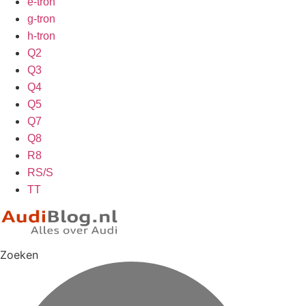
e-tron
g-tron
h-tron
Q2
Q3
Q4
Q5
Q7
Q8
R8
RS/S
TT
Zoeken