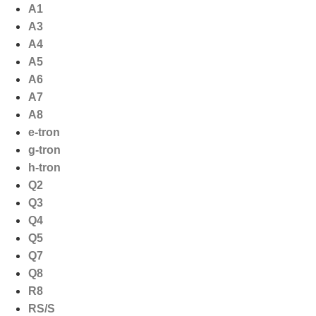
Ga
A1
naar
A3
de
A4
inhoud
A5
A6
A7
A8
e-tron
g-tron
h-tron
Q2
Q3
Q4
Q5
Q7
Q8
R8
RS/S