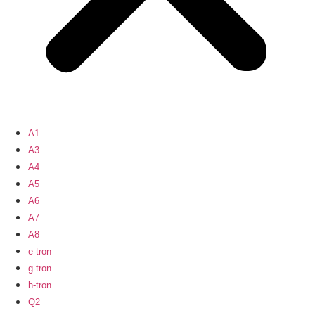
A1
A3
A4
A5
A6
A7
A8
e-tron
g-tron
h-tron
Q2