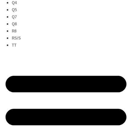
Q4
Q5
Q7
Q8
R8
RS/S
TT