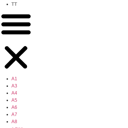
TT
A1
A3
A4
A5
A6
A7
A8