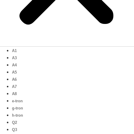
A1
A3
A4
A5
A6
A7
A8
e-tron
g-tron
h-tron
Q2
Q3