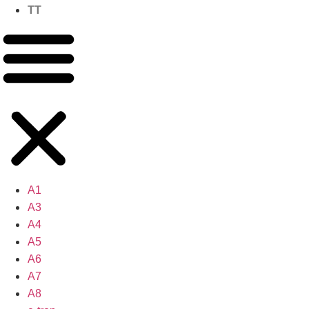
TT
A1
A3
A4
A5
A6
A7
A8