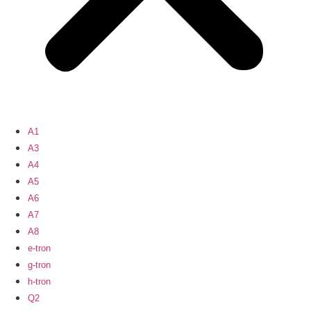
A1
A3
A4
A5
A6
A7
A8
e-tron
g-tron
h-tron
Q2