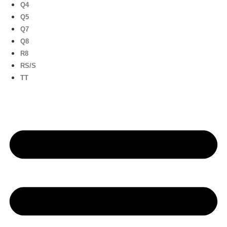
Q4
Q5
Q7
Q8
R8
RS/S
TT