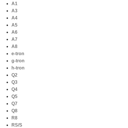
Ga
A1
naar
A3
de
A4
inhoud
A5
A6
A7
A8
e-tron
g-tron
h-tron
Q2
Q3
Q4
Q5
Q7
Q8
R8
RS/S