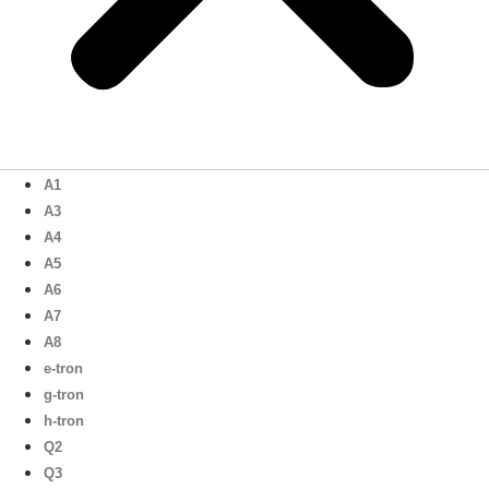
A1
A3
A4
A5
A6
A7
A8
e-tron
g-tron
h-tron
Q2
Q3