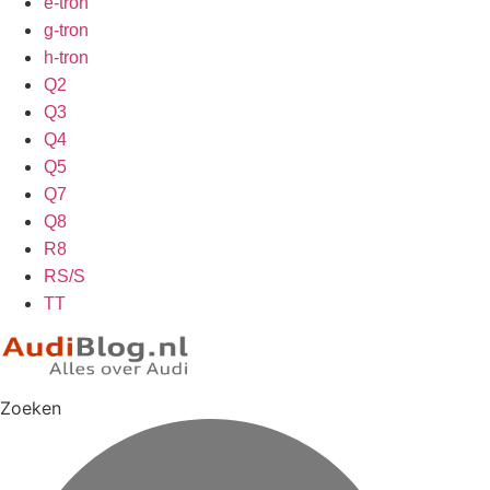
e-tron
g-tron
h-tron
Q2
Q3
Q4
Q5
Q7
Q8
R8
RS/S
TT
Zoeken