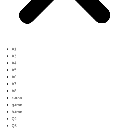
A1
A3
A4
A5
A6
A7
A8
e-tron
g-tron
h-tron
Q2
Q3