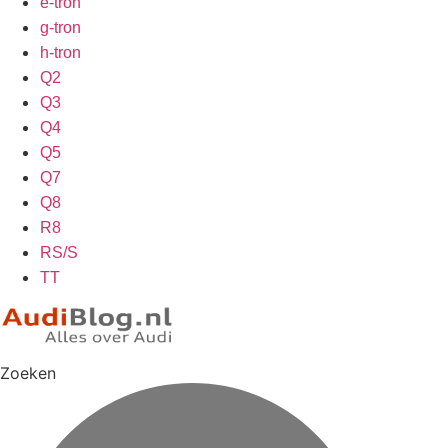
e-tron
g-tron
h-tron
Q2
Q3
Q4
Q5
Q7
Q8
R8
RS/S
TT
Zoeken