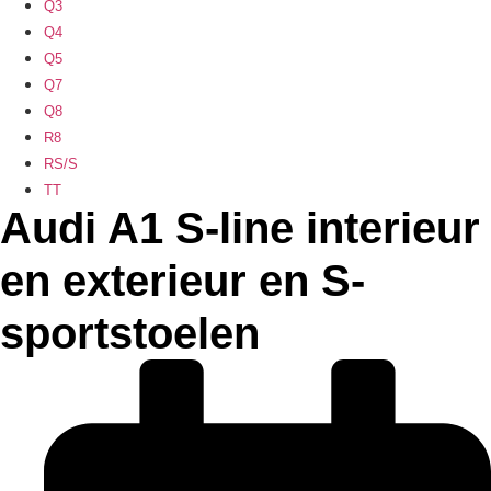
Q3
Q4
Q5
Q7
Q8
R8
RS/S
TT
Audi A1 S-line interieur
en exterieur en S-
sportstoelen