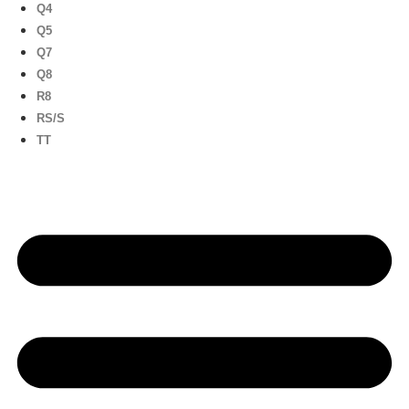
Q4
Q5
Q7
Q8
R8
RS/S
TT