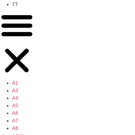
TT
A1
A3
A4
A5
A6
A7
A8