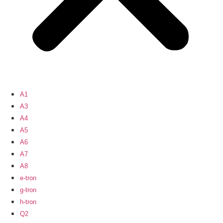
A1
A3
A4
A5
A6
A7
A8
e-tron
g-tron
h-tron
Q2