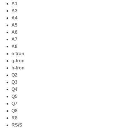
Ga
A1
naar
A3
de
A4
inhoud
A5
A6
A7
A8
e-tron
g-tron
h-tron
Q2
Q3
Q4
Q5
Q7
Q8
R8
RS/S