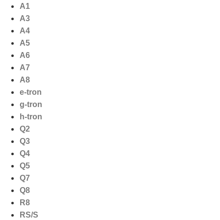
Ga
A1
naar
A3
de
A4
inhoud
A5
A6
A7
A8
e-tron
g-tron
h-tron
Q2
Q3
Q4
Q5
Q7
Q8
R8
RS/S