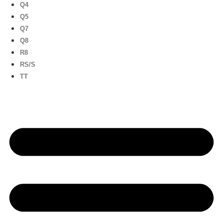
Q4
Q5
Q7
Q8
R8
RS/S
TT