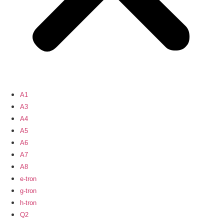
A1
A3
A4
A5
A6
A7
A8
e-tron
g-tron
h-tron
Q2