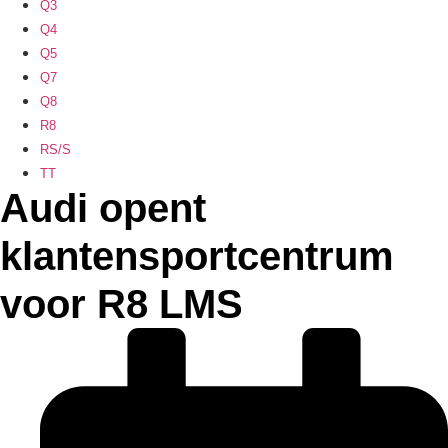
Q3
Q4
Q5
Q7
Q8
R8
RS/S
TT
Audi opent
klantensportcentrum
voor R8 LMS