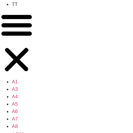
TT
A1
A3
A4
A5
A6
A7
A8