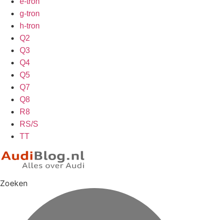
e-tron
g-tron
h-tron
Q2
Q3
Q4
Q5
Q7
Q8
R8
RS/S
TT
Zoeken