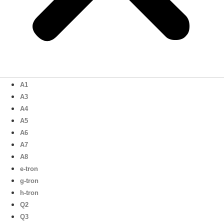
A1
A3
A4
A5
A6
A7
A8
e-tron
g-tron
h-tron
Q2
Q3