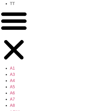
TT
A1
A3
A4
A5
A6
A7
A8