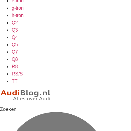
e-tron
g-tron
h-tron
Q2
Q3
Q4
Q5
Q7
Q8
R8
RS/S
TT
Zoeken