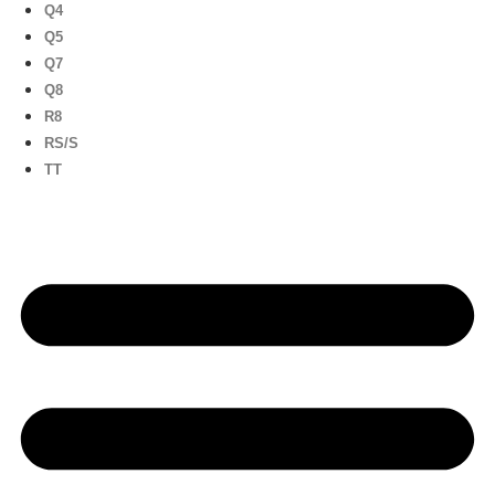
Q4
Q5
Q7
Q8
R8
RS/S
TT