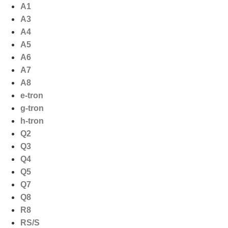
Ga
A1
naar
A3
de
A4
inhoud
A5
A6
A7
A8
e-tron
g-tron
h-tron
Q2
Q3
Q4
Q5
Q7
Q8
R8
RS/S