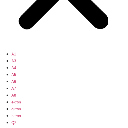
A1
A3
A4
A5
A6
A7
A8
e-tron
g-tron
h-tron
Q2