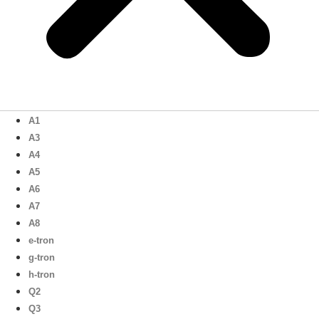
A1
A3
A4
A5
A6
A7
A8
e-tron
g-tron
h-tron
Q2
Q3