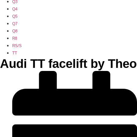
Q3
Q4
Q5
Q7
Q8
R8
RS/S
TT
Audi TT facelift by Theo