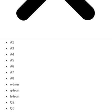
A1
A3
A4
A5
A6
A7
A8
e-tron
g-tron
h-tron
Q2
Q3