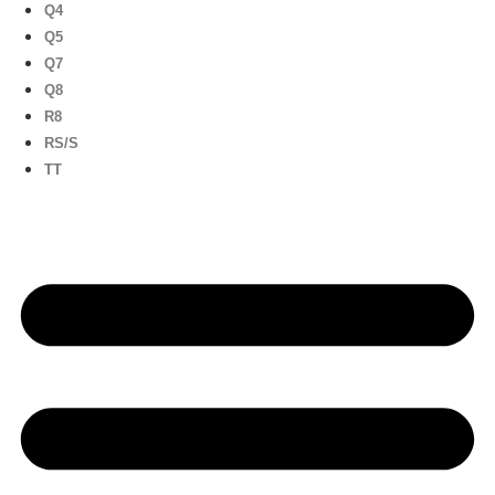
Q4
Q5
Q7
Q8
R8
RS/S
TT