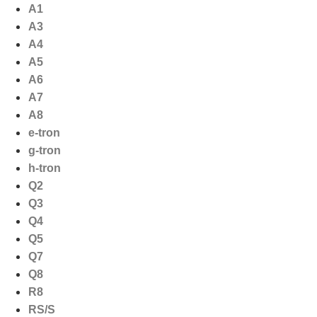
Ga
A1
naar
A3
de
A4
inhoud
A5
A6
A7
A8
e-tron
g-tron
h-tron
Q2
Q3
Q4
Q5
Q7
Q8
R8
RS/S