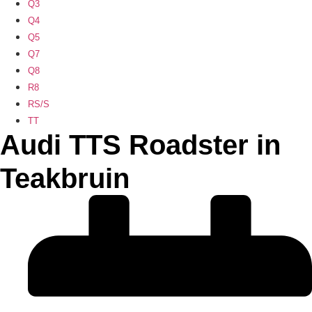
Q3
Q4
Q5
Q7
Q8
R8
RS/S
TT
Audi TTS Roadster in
Teakbruin