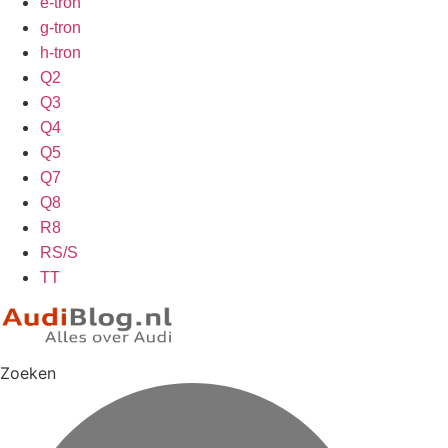
e-tron
g-tron
h-tron
Q2
Q3
Q4
Q5
Q7
Q8
R8
RS/S
TT
Zoeken