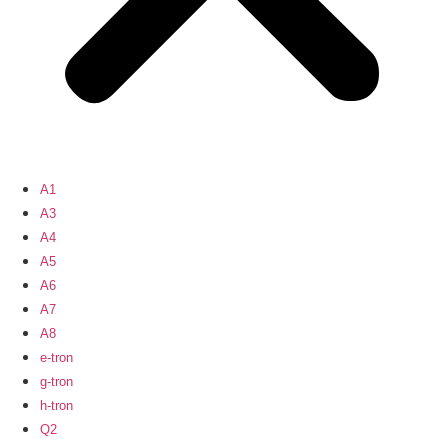
A1
A3
A4
A5
A6
A7
A8
e-tron
g-tron
h-tron
Q2