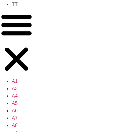
TT
A1
A3
A4
A5
A6
A7
A8