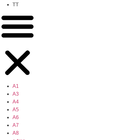
TT
A1
A3
A4
A5
A6
A7
A8