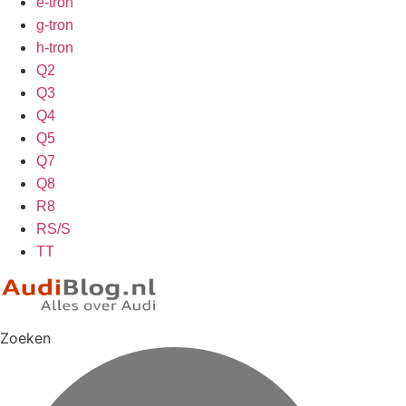
e-tron
g-tron
h-tron
Q2
Q3
Q4
Q5
Q7
Q8
R8
RS/S
TT
Zoeken