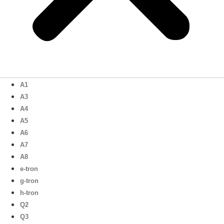
A1
A3
A4
A5
A6
A7
A8
e-tron
g-tron
h-tron
Q2
Q3