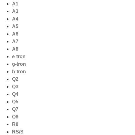
Ga
A1
naar
A3
de
A4
inhoud
A5
A6
A7
A8
e-tron
g-tron
h-tron
Q2
Q3
Q4
Q5
Q7
Q8
R8
RS/S