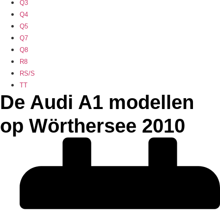
Q3
Q4
Q5
Q7
Q8
R8
RS/S
TT
De Audi A1 modellen
op Wörthersee 2010