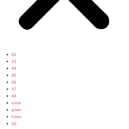
A1
A3
A4
A5
A6
A7
A8
e-tron
g-tron
h-tron
Q2