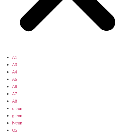
A1
A3
A4
A5
A6
A7
A8
e-tron
g-tron
h-tron
Q2