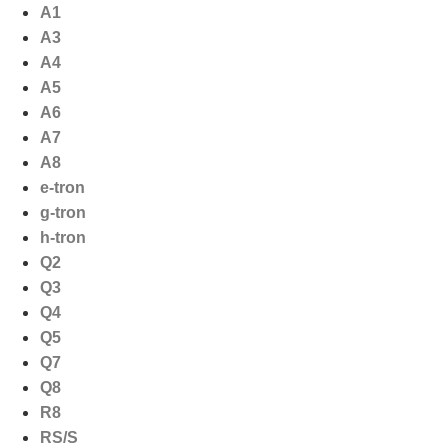
Ga
A1
naar
A3
de
A4
inhoud
A5
A6
A7
A8
e-tron
g-tron
h-tron
Q2
Q3
Q4
Q5
Q7
Q8
R8
RS/S