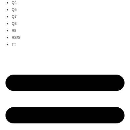
Q4
Q5
Q7
Q8
R8
RS/S
TT