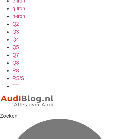
e-tron
g-tron
h-tron
Q2
Q3
Q4
Q5
Q7
Q8
R8
RS/S
TT
Zoeken