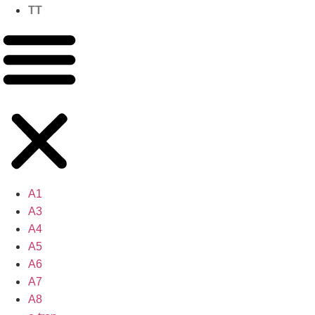
TT
A1
A3
A4
A5
A6
A7
A8