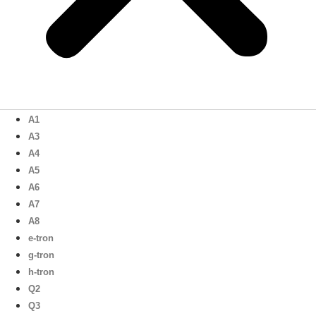
A1
A3
A4
A5
A6
A7
A8
e-tron
g-tron
h-tron
Q2
Q3