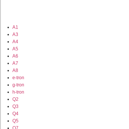
A1
A3
A4
A5
A6
A7
A8
e-tron
g-tron
h-tron
Q2
Q3
Q4
Q5
Q7