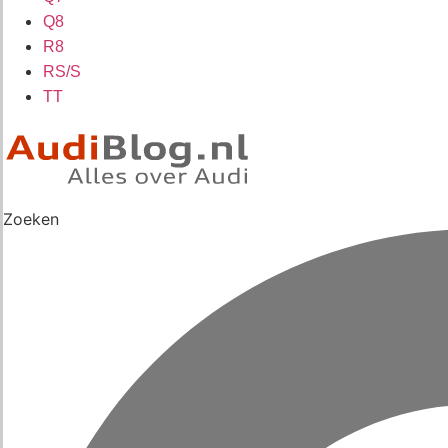
Q8
R8
RS/S
TT
Zoeken