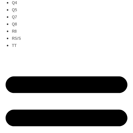
Q4
Q5
Q7
Q8
R8
RS/S
TT