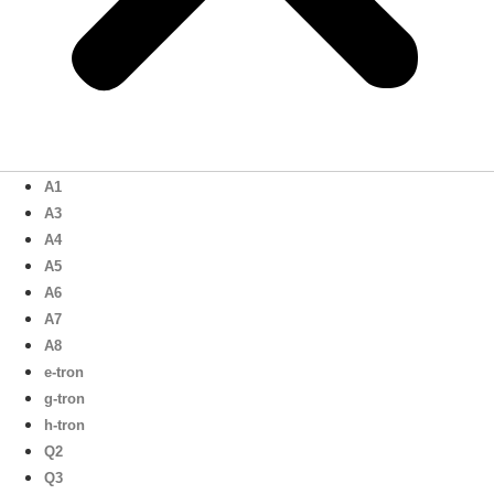
A1
A3
A4
A5
A6
A7
A8
e-tron
g-tron
h-tron
Q2
Q3