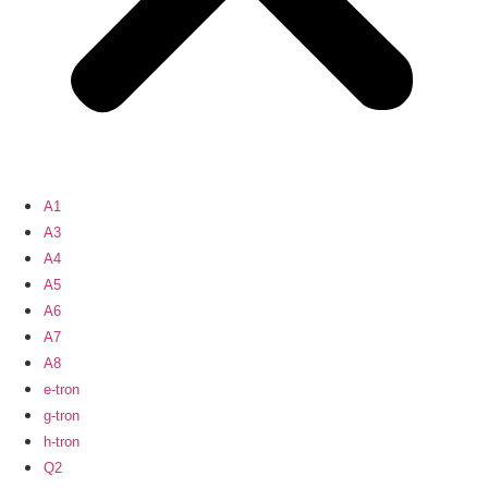
A1
A3
A4
A5
A6
A7
A8
e-tron
g-tron
h-tron
Q2