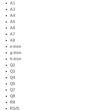
Ga
A1
naar
A3
de
A4
inhoud
A5
A6
A7
A8
e-tron
g-tron
h-tron
Q2
Q3
Q4
Q5
Q7
Q8
R8
RS/S