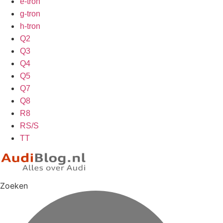
e-tron
g-tron
h-tron
Q2
Q3
Q4
Q5
Q7
Q8
R8
RS/S
TT
Zoeken