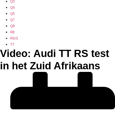
Q3
Q4
Q5
Q7
Q8
R8
RS/S
TT
Video: Audi TT RS test
in het Zuid Afrikaans