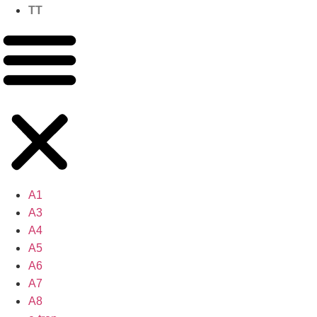
TT
A1
A3
A4
A5
A6
A7
A8