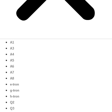
A1
A3
A4
A5
A6
A7
A8
e-tron
g-tron
h-tron
Q2
Q3