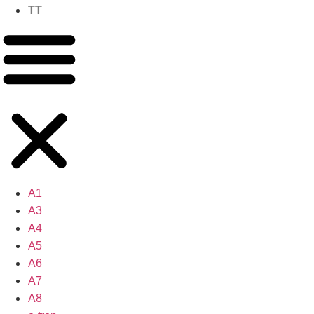
TT
A1
A3
A4
A5
A6
A7
A8