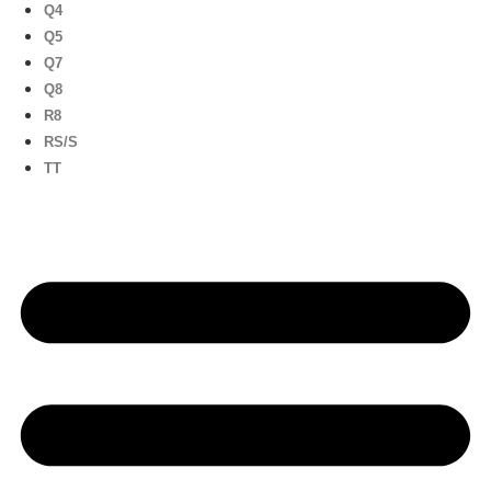
Q4
Q5
Q7
Q8
R8
RS/S
TT