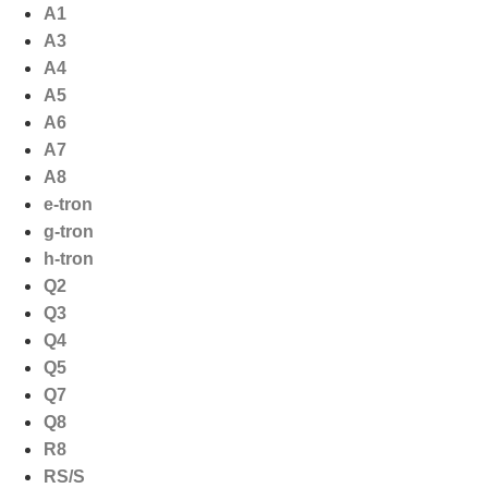
Ga
A1
naar
A3
de
A4
inhoud
A5
A6
A7
A8
e-tron
g-tron
h-tron
Q2
Q3
Q4
Q5
Q7
Q8
R8
RS/S