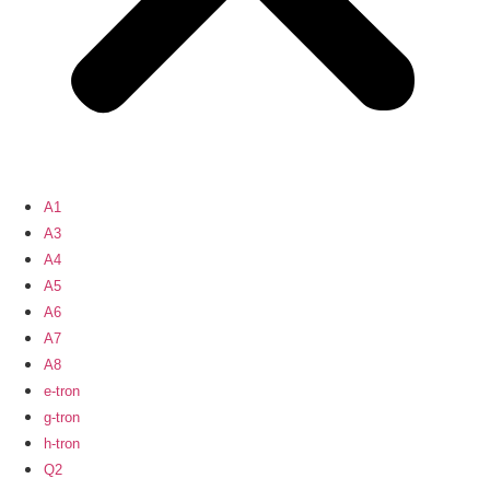
A1
A3
A4
A5
A6
A7
A8
e-tron
g-tron
h-tron
Q2