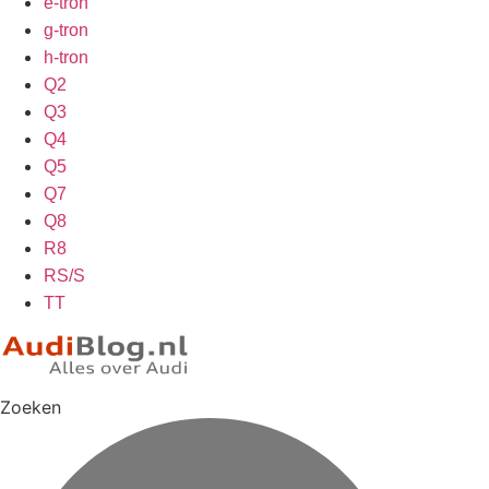
e-tron
g-tron
h-tron
Q2
Q3
Q4
Q5
Q7
Q8
R8
RS/S
TT
Zoeken