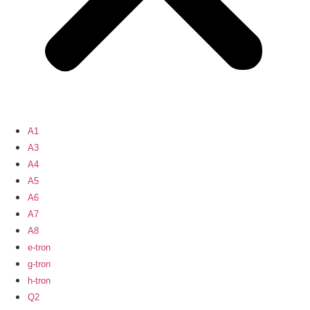
A1
A3
A4
A5
A6
A7
A8
e-tron
g-tron
h-tron
Q2