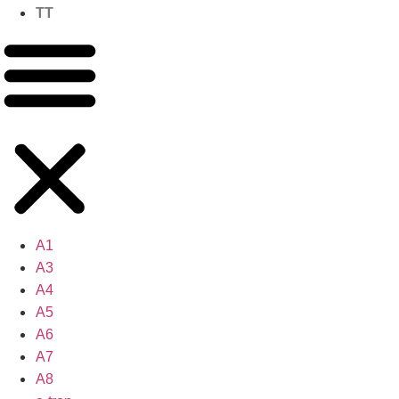
TT
A1
A3
A4
A5
A6
A7
A8