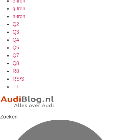
e-tron
g-tron
h-tron
Q2
Q3
Q4
Q5
Q7
Q8
R8
RS/S
TT
Zoeken