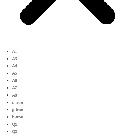
A1
A3
A4
A5
A6
A7
A8
e-tron
g-tron
h-tron
Q2
Q3