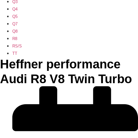
Q3
Q4
Q5
Q7
Q8
R8
RS/S
TT
Heffner performance
Audi R8 V8 Twin Turbo