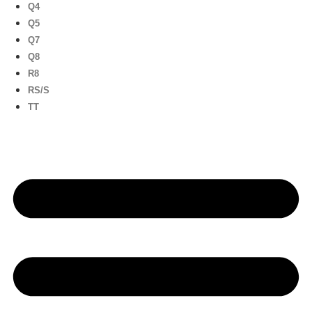
Q4
Q5
Q7
Q8
R8
RS/S
TT