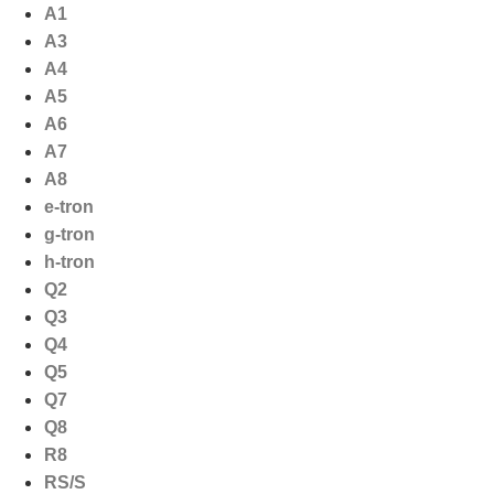
Ga
A1
naar
A3
de
A4
inhoud
A5
A6
A7
A8
e-tron
g-tron
h-tron
Q2
Q3
Q4
Q5
Q7
Q8
R8
RS/S