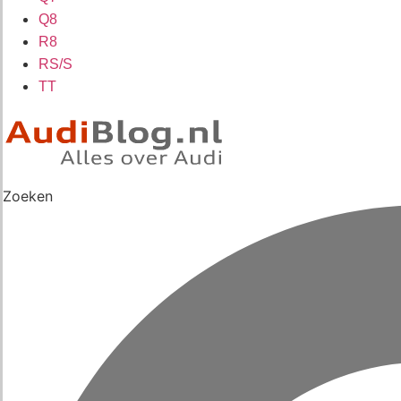
Q8
R8
RS/S
TT
Zoeken