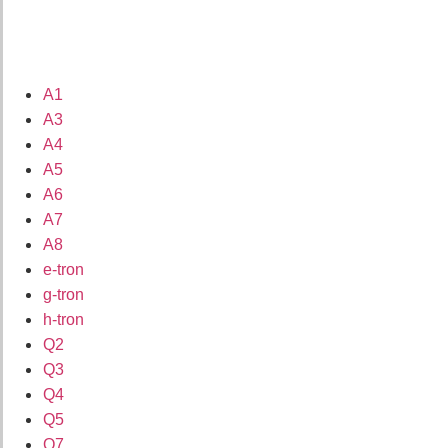
A1
A3
A4
A5
A6
A7
A8
e-tron
g-tron
h-tron
Q2
Q3
Q4
Q5
Q7