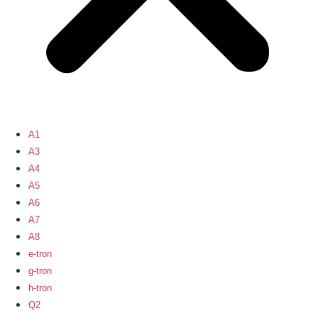
A1
A3
A4
A5
A6
A7
A8
e-tron
g-tron
h-tron
Q2