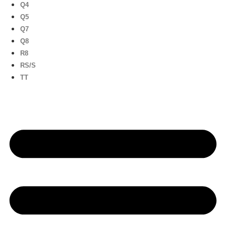
Q4
Q5
Q7
Q8
R8
RS/S
TT