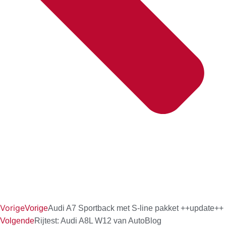
Vorige
Vorige
Audi A7 Sportback met S-line pakket ++update++
Volgende
Rijtest: Audi A8L W12 van AutoBlog