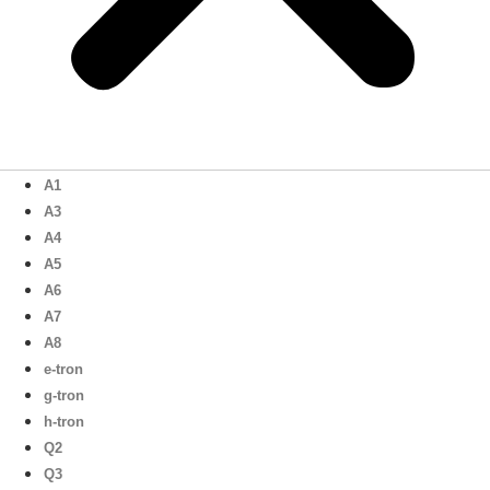
A1
A3
A4
A5
A6
A7
A8
e-tron
g-tron
h-tron
Q2
Q3