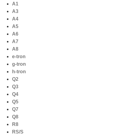
Ga
A1
naar
A3
de
A4
inhoud
A5
A6
A7
A8
e-tron
g-tron
h-tron
Q2
Q3
Q4
Q5
Q7
Q8
R8
RS/S