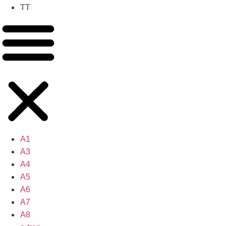
TT
A1
A3
A4
A5
A6
A7
A8