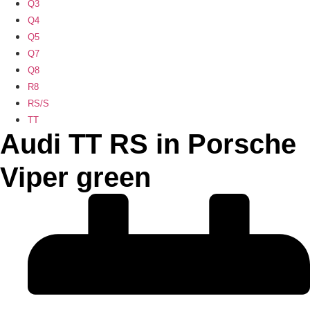
Q3
Q4
Q5
Q7
Q8
R8
RS/S
TT
Audi TT RS in Porsche
Viper green