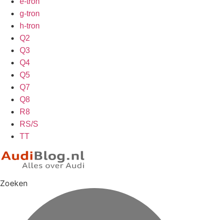
e-tron
g-tron
h-tron
Q2
Q3
Q4
Q5
Q7
Q8
R8
RS/S
TT
Zoeken