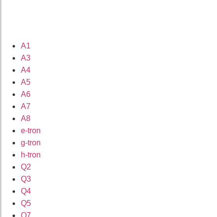
A1
A3
A4
A5
A6
A7
A8
e-tron
g-tron
h-tron
Q2
Q3
Q4
Q5
Q7