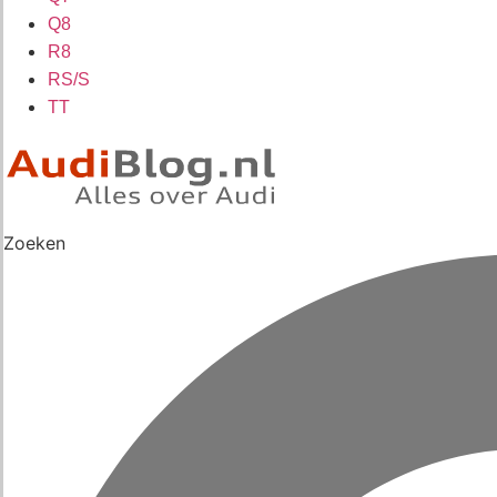
Q8
R8
RS/S
TT
Zoeken