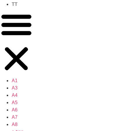
TT
A1
A3
A4
A5
A6
A7
A8