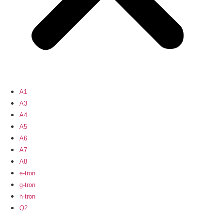
A1
A3
A4
A5
A6
A7
A8
e-tron
g-tron
h-tron
Q2