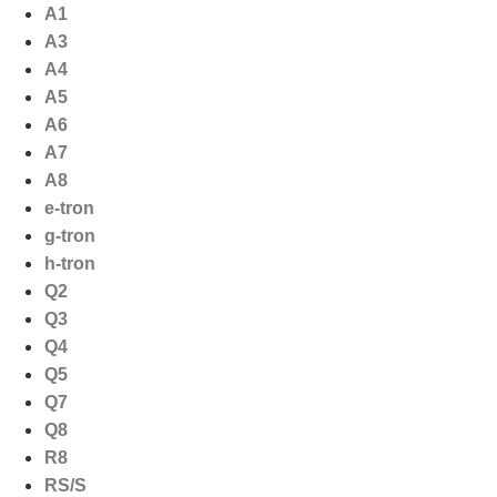
Ga
A1
naar
A3
de
A4
inhoud
A5
A6
A7
A8
e-tron
g-tron
h-tron
Q2
Q3
Q4
Q5
Q7
Q8
R8
RS/S