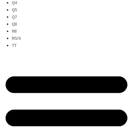
Q4
Q5
Q7
Q8
R8
RS/S
TT