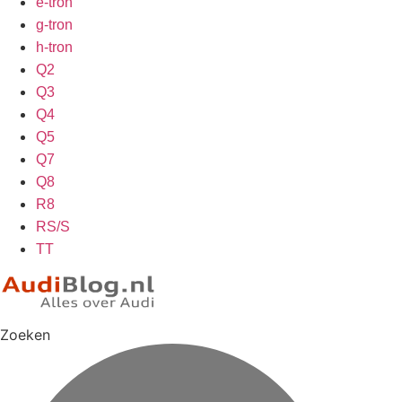
e-tron
g-tron
h-tron
Q2
Q3
Q4
Q5
Q7
Q8
R8
RS/S
TT
Zoeken