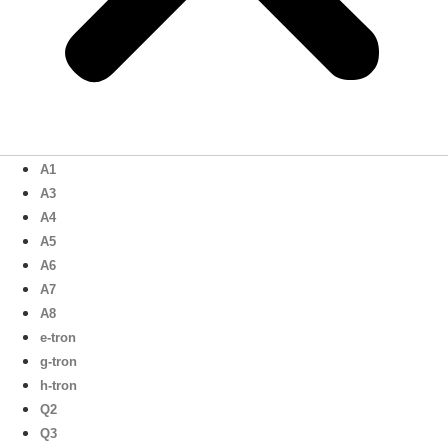
A1
A3
A4
A5
A6
A7
A8
e-tron
g-tron
h-tron
Q2
Q3