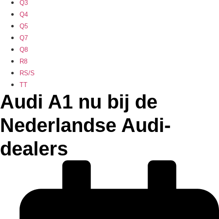
Q3
Q4
Q5
Q7
Q8
R8
RS/S
TT
Audi A1 nu bij de
Nederlandse Audi-
dealers