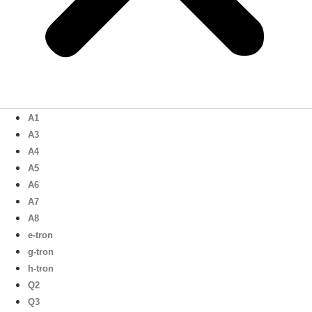
A1
A3
A4
A5
A6
A7
A8
e-tron
g-tron
h-tron
Q2
Q3