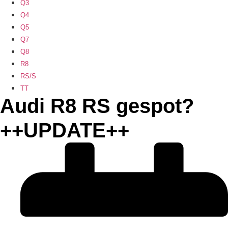
Q3
Q4
Q5
Q7
Q8
R8
RS/S
TT
Audi R8 RS gespot?
++UPDATE++