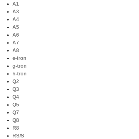
Ga
A1
naar
A3
de
A4
inhoud
A5
A6
A7
A8
e-tron
g-tron
h-tron
Q2
Q3
Q4
Q5
Q7
Q8
R8
RS/S