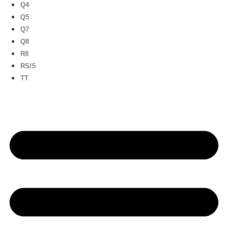
Q4
Q5
Q7
Q8
R8
RS/S
TT