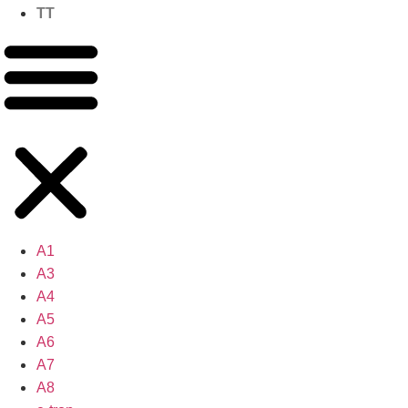
TT
A1
A3
A4
A5
A6
A7
A8