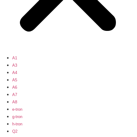
A1
A3
A4
A5
A6
A7
A8
e-tron
g-tron
h-tron
Q2