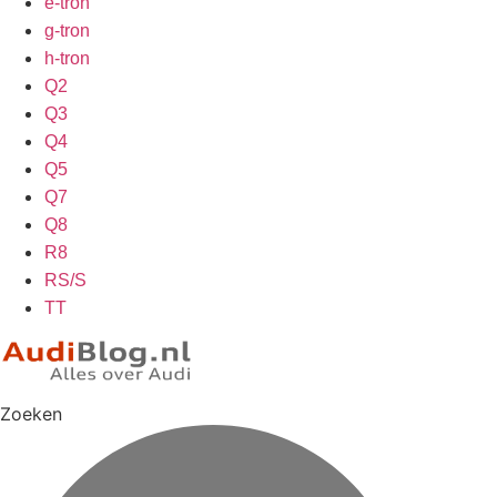
e-tron
g-tron
h-tron
Q2
Q3
Q4
Q5
Q7
Q8
R8
RS/S
TT
Zoeken