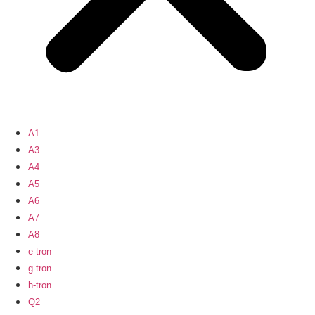
A1
A3
A4
A5
A6
A7
A8
e-tron
g-tron
h-tron
Q2