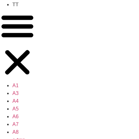
TT
A1
A3
A4
A5
A6
A7
A8