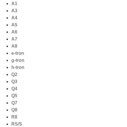
Ga
A1
naar
A3
de
A4
inhoud
A5
A6
A7
A8
e-tron
g-tron
h-tron
Q2
Q3
Q4
Q5
Q7
Q8
R8
RS/S