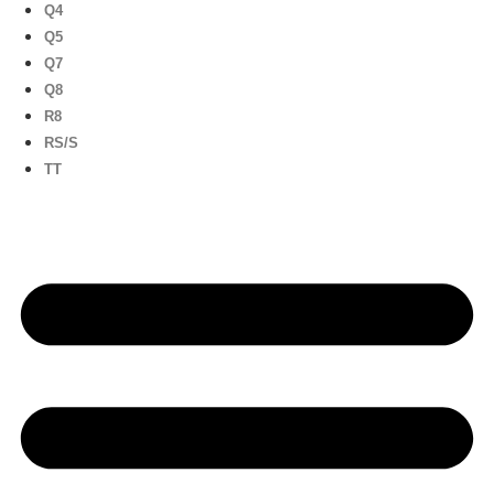
Q4
Q5
Q7
Q8
R8
RS/S
TT