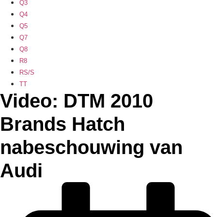
Q3
Q4
Q5
Q7
Q8
R8
RS/S
TT
Video: DTM 2010
Brands Hatch
nabeschouwing van
Audi