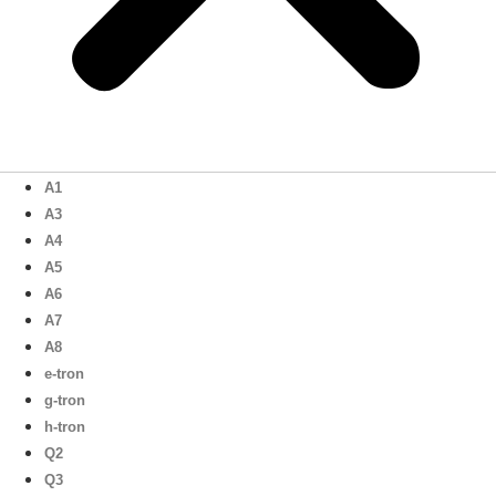
A1
A3
A4
A5
A6
A7
A8
e-tron
g-tron
h-tron
Q2
Q3