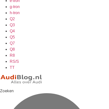
e-tron
g-tron
h-tron
Q2
Q3
Q4
Q5
Q7
Q8
R8
RS/S
TT
Zoeken