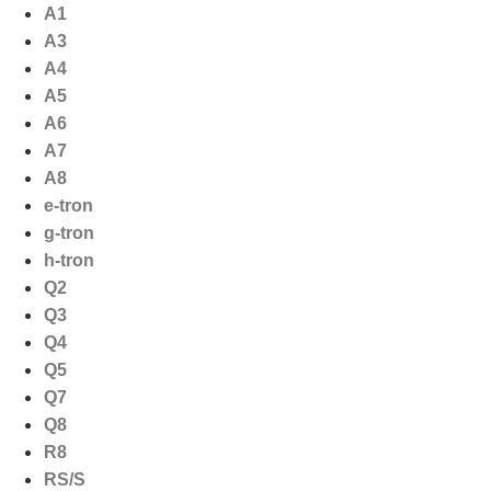
Ga
A1
naar
A3
de
A4
inhoud
A5
A6
A7
A8
e-tron
g-tron
h-tron
Q2
Q3
Q4
Q5
Q7
Q8
R8
RS/S