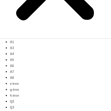
A1
A3
A4
A5
A6
A7
A8
e-tron
g-tron
h-tron
Q2
Q3