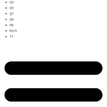
Q4
Q5
Q7
Q8
R8
RS/S
TT