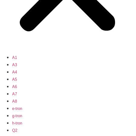
A1
A3
A4
A5
A6
A7
A8
e-tron
g-tron
h-tron
Q2