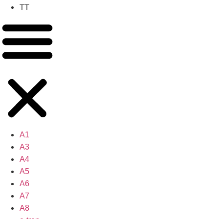
TT
A1
A3
A4
A5
A6
A7
A8