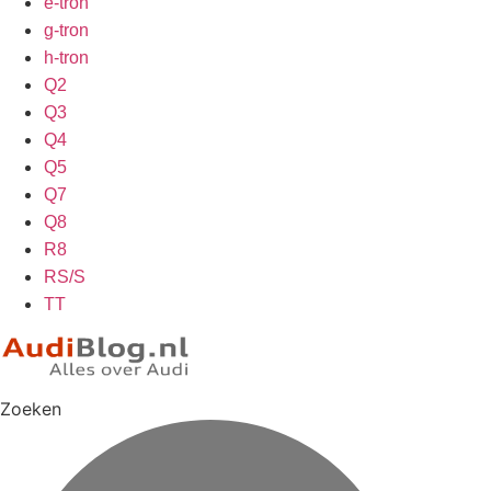
e-tron
g-tron
h-tron
Q2
Q3
Q4
Q5
Q7
Q8
R8
RS/S
TT
Zoeken