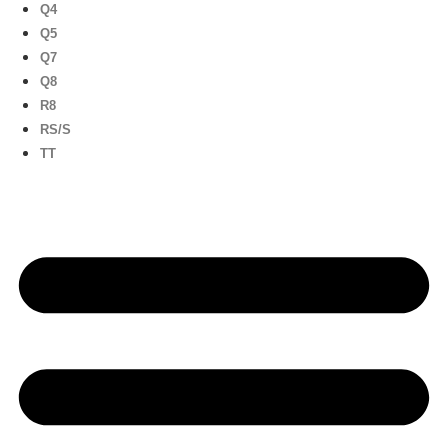
Q4
Q5
Q7
Q8
R8
RS/S
TT