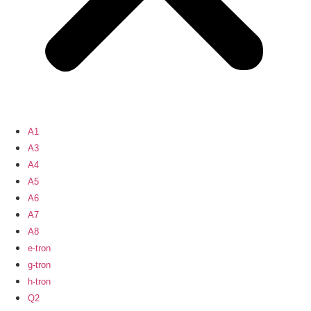
A1
A3
A4
A5
A6
A7
A8
e-tron
g-tron
h-tron
Q2