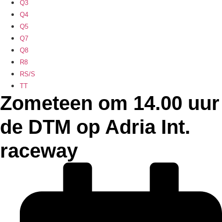
Q3
Q4
Q5
Q7
Q8
R8
RS/S
TT
Zometeen om 14.00 uur
de DTM op Adria Int.
raceway