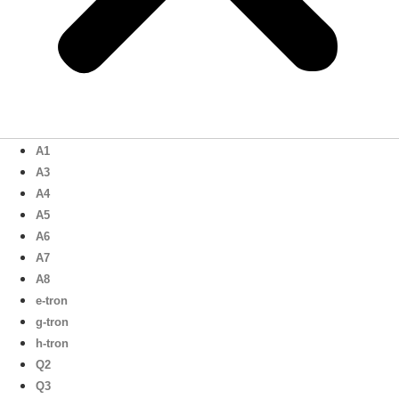
A1
A3
A4
A5
A6
A7
A8
e-tron
g-tron
h-tron
Q2
Q3