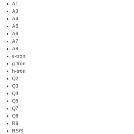
Ga
A1
naar
A3
de
A4
inhoud
A5
A6
A7
A8
e-tron
g-tron
h-tron
Q2
Q3
Q4
Q5
Q7
Q8
R8
RS/S