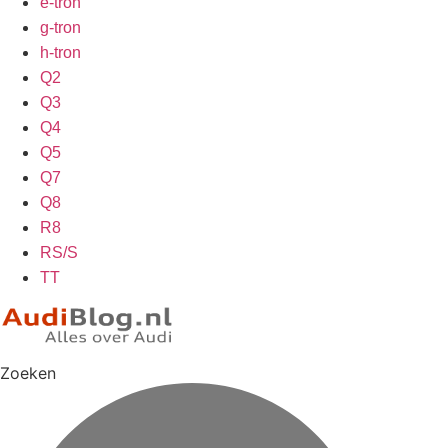
e-tron
g-tron
h-tron
Q2
Q3
Q4
Q5
Q7
Q8
R8
RS/S
TT
Zoeken