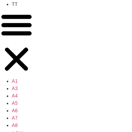
TT
A1
A3
A4
A5
A6
A7
A8