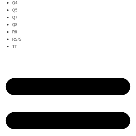
Q4
Q5
Q7
Q8
R8
RS/S
TT