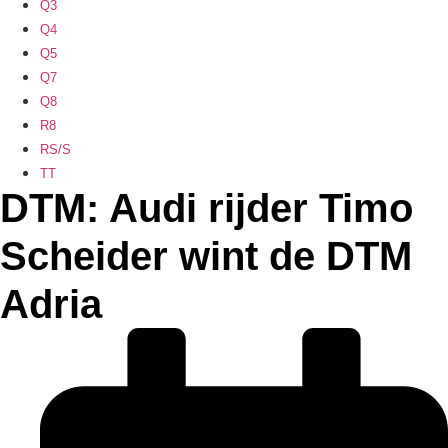
Q3
Q4
Q5
Q7
Q8
R8
RS/S
TT
DTM: Audi rijder Timo
Scheider wint de DTM
Adria