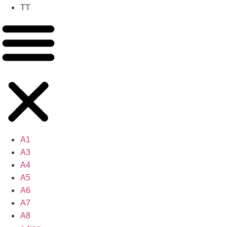
TT
A1
A3
A4
A5
A6
A7
A8