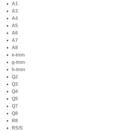
Ga
A1
naar
A3
de
A4
inhoud
A5
A6
A7
A8
e-tron
g-tron
h-tron
Q2
Q3
Q4
Q5
Q7
Q8
R8
RS/S