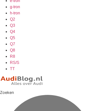
e-tron
g-tron
h-tron
Q2
Q3
Q4
Q5
Q7
Q8
R8
RS/S
TT
Zoeken