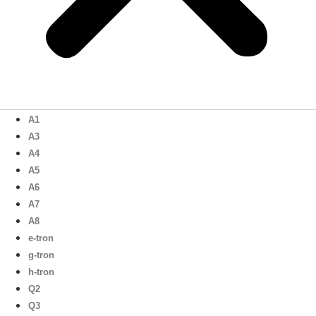
A1
A3
A4
A5
A6
A7
A8
e-tron
g-tron
h-tron
Q2
Q3