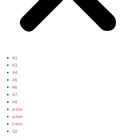
A1
A3
A4
A5
A6
A7
A8
e-tron
g-tron
h-tron
Q2