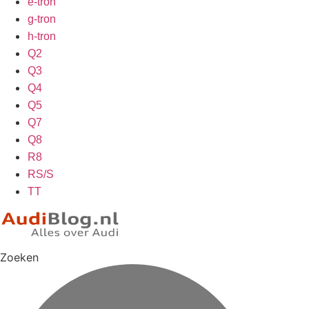
e-tron
g-tron
h-tron
Q2
Q3
Q4
Q5
Q7
Q8
R8
RS/S
TT
Zoeken