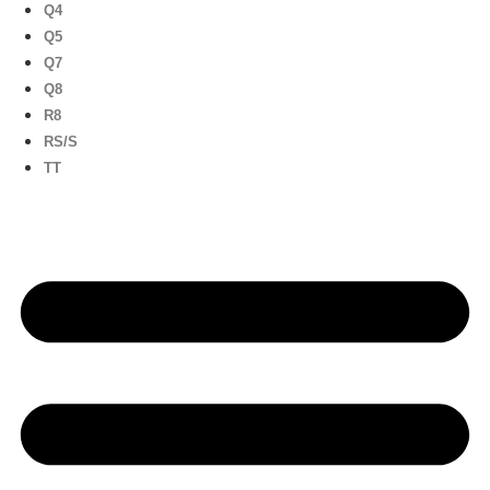
Q4
Q5
Q7
Q8
R8
RS/S
TT