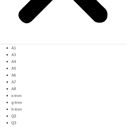
A1
A3
A4
A5
A6
A7
A8
e-tron
g-tron
h-tron
Q2
Q3