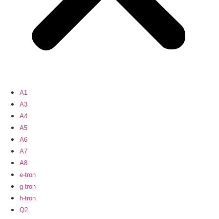
A1
A3
A4
A5
A6
A7
A8
e-tron
g-tron
h-tron
Q2