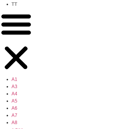
TT
A1
A3
A4
A5
A6
A7
A8