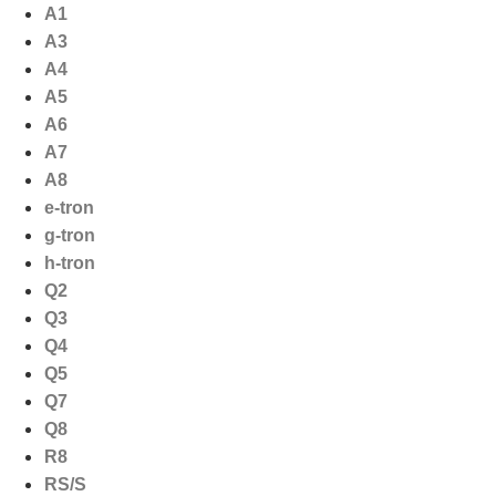
Ga
A1
naar
A3
de
A4
inhoud
A5
A6
A7
A8
e-tron
g-tron
h-tron
Q2
Q3
Q4
Q5
Q7
Q8
R8
RS/S