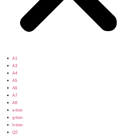
A1
A3
A4
A5
A6
A7
A8
e-tron
g-tron
h-tron
Q2