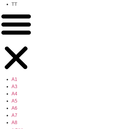
TT
A1
A3
A4
A5
A6
A7
A8