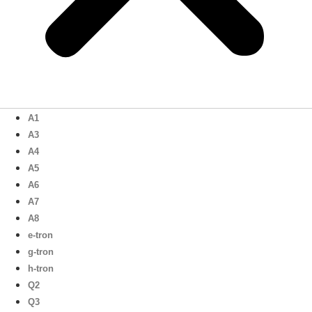
A1
A3
A4
A5
A6
A7
A8
e-tron
g-tron
h-tron
Q2
Q3