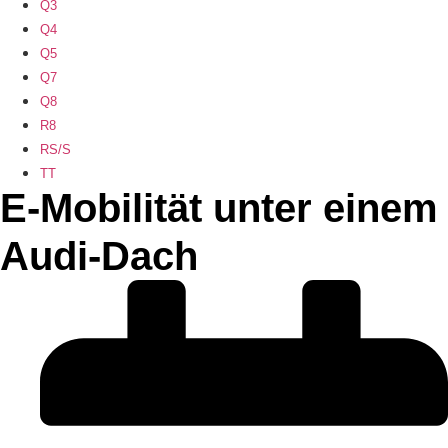
Q3
Q4
Q5
Q7
Q8
R8
RS/S
TT
E-Mobilität unter einem
Audi-Dach