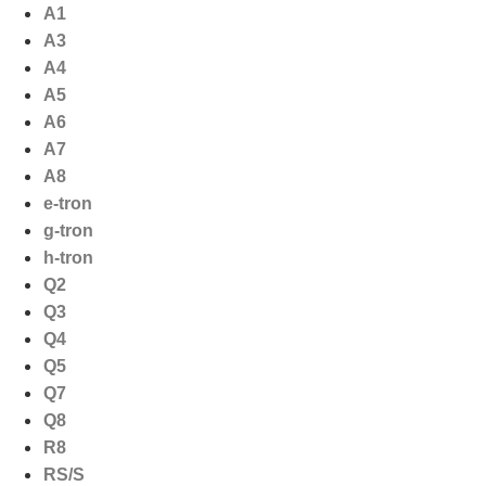
Ga
A1
naar
A3
de
A4
inhoud
A5
A6
A7
A8
e-tron
g-tron
h-tron
Q2
Q3
Q4
Q5
Q7
Q8
R8
RS/S