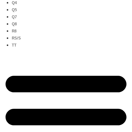
Q4
Q5
Q7
Q8
R8
RS/S
TT