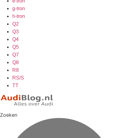
e-tron
g-tron
h-tron
Q2
Q3
Q4
Q5
Q7
Q8
R8
RS/S
TT
Zoeken