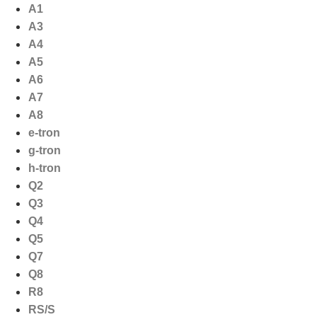
Ga
A1
naar
A3
de
A4
inhoud
A5
A6
A7
A8
e-tron
g-tron
h-tron
Q2
Q3
Q4
Q5
Q7
Q8
R8
RS/S