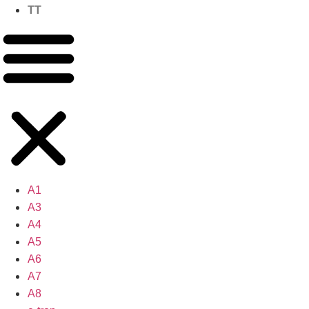
TT
A1
A3
A4
A5
A6
A7
A8