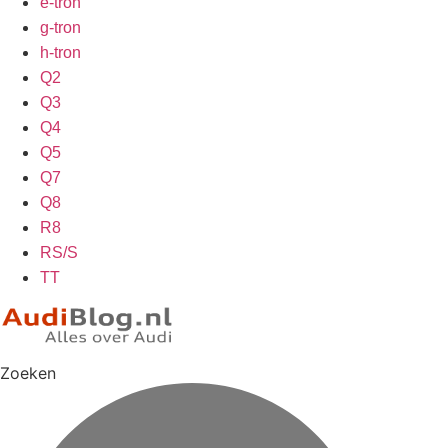
e-tron
g-tron
h-tron
Q2
Q3
Q4
Q5
Q7
Q8
R8
RS/S
TT
Zoeken