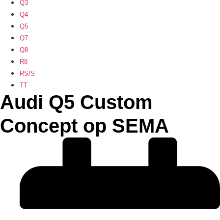
Q3
Q4
Q5
Q7
Q8
R8
RS/S
TT
Audi Q5 Custom
Concept op SEMA