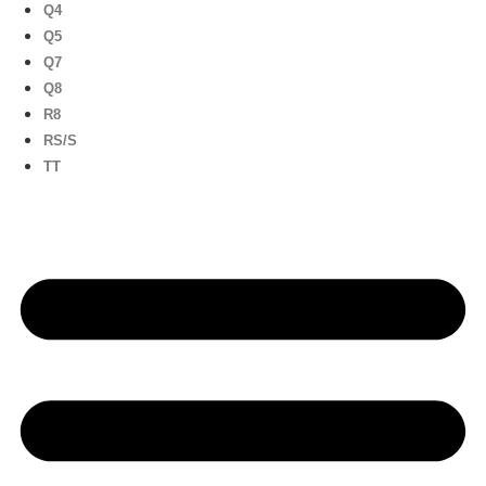
Q4
Q5
Q7
Q8
R8
RS/S
TT