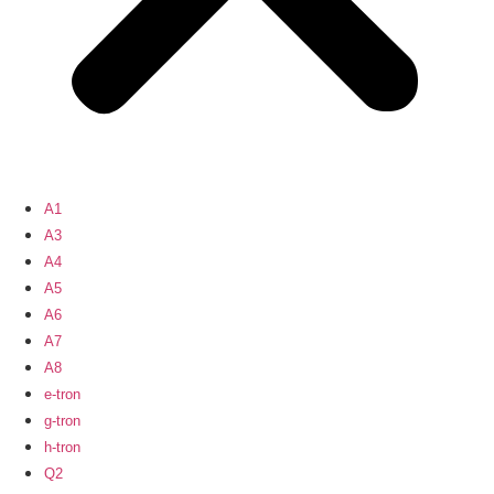
A1
A3
A4
A5
A6
A7
A8
e-tron
g-tron
h-tron
Q2