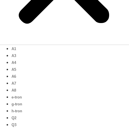
A1
A3
A4
A5
A6
A7
A8
e-tron
g-tron
h-tron
Q2
Q3