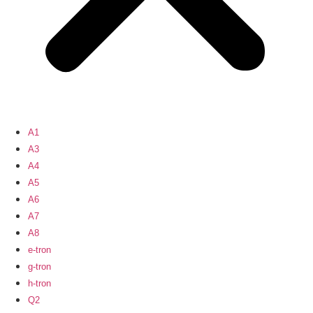
A1
A3
A4
A5
A6
A7
A8
e-tron
g-tron
h-tron
Q2