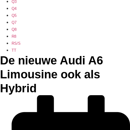
Q3
Q4
Q5
Q7
Q8
R8
RS/S
TT
De nieuwe Audi A6
Limousine ook als
Hybrid