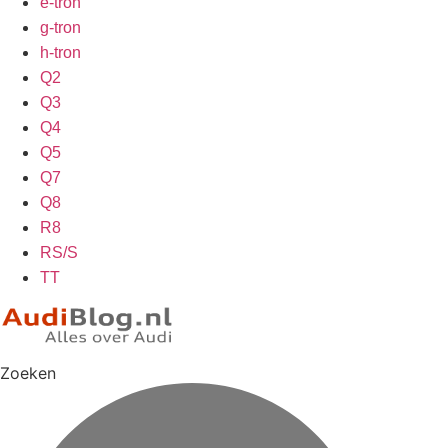
e-tron
g-tron
h-tron
Q2
Q3
Q4
Q5
Q7
Q8
R8
RS/S
TT
Zoeken