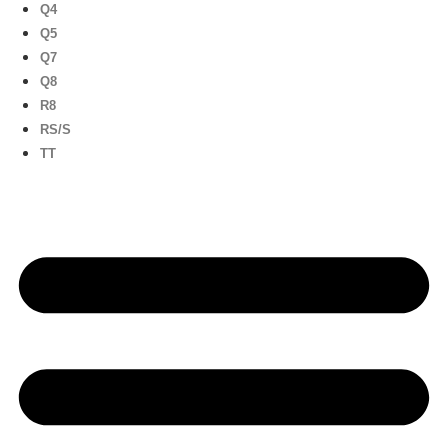
Q4
Q5
Q7
Q8
R8
RS/S
TT