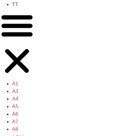
TT
A1
A3
A4
A5
A6
A7
A8