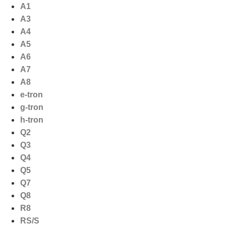
Ga
A1
naar
A3
de
A4
inhoud
A5
A6
A7
A8
e-tron
g-tron
h-tron
Q2
Q3
Q4
Q5
Q7
Q8
R8
RS/S