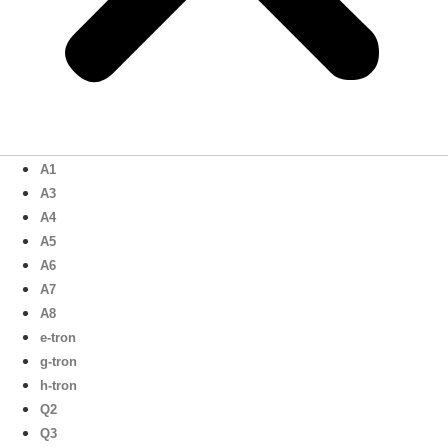
A1
A3
A4
A5
A6
A7
A8
e-tron
g-tron
h-tron
Q2
Q3