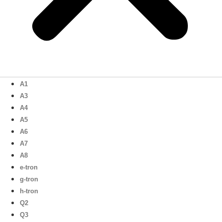
A1
A3
A4
A5
A6
A7
A8
e-tron
g-tron
h-tron
Q2
Q3