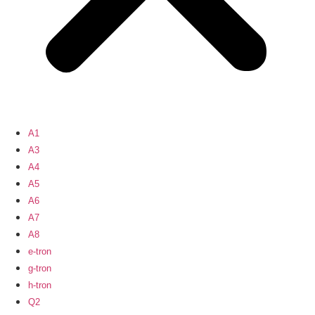
A1
A3
A4
A5
A6
A7
A8
e-tron
g-tron
h-tron
Q2