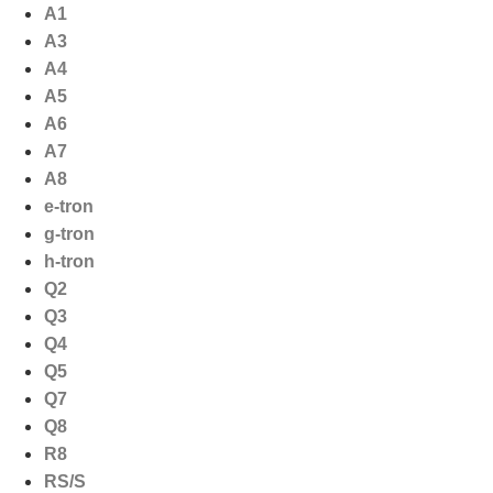
Ga
A1
naar
A3
de
A4
inhoud
A5
A6
A7
A8
e-tron
g-tron
h-tron
Q2
Q3
Q4
Q5
Q7
Q8
R8
RS/S