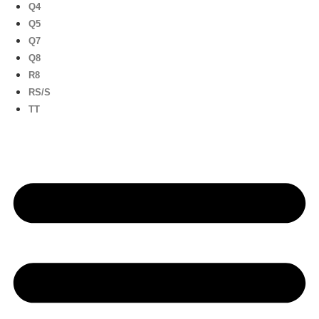
Q4
Q5
Q7
Q8
R8
RS/S
TT