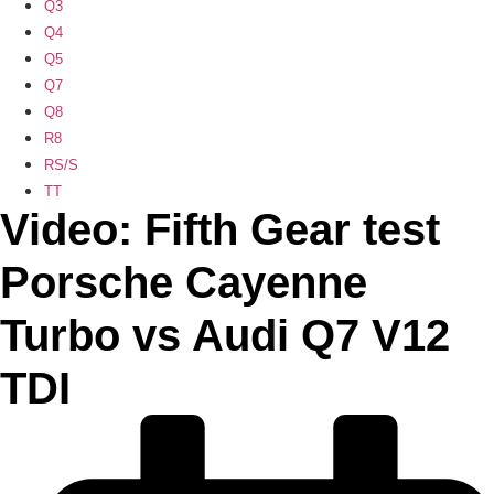
Q3
Q4
Q5
Q7
Q8
R8
RS/S
TT
Video: Fifth Gear test
Porsche Cayenne
Turbo vs Audi Q7 V12
TDI