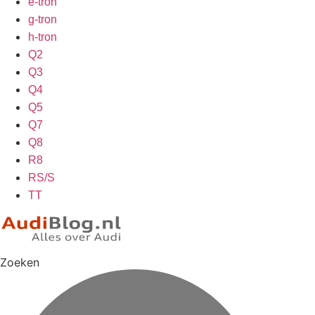
e-tron
g-tron
h-tron
Q2
Q3
Q4
Q5
Q7
Q8
R8
RS/S
TT
Zoeken