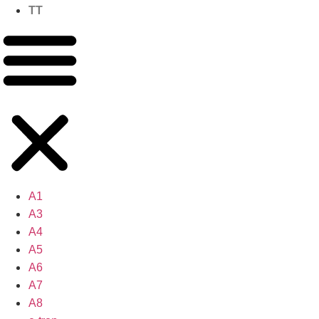
TT
A1
A3
A4
A5
A6
A7
A8