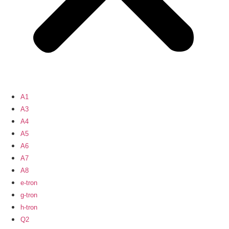
A1
A3
A4
A5
A6
A7
A8
e-tron
g-tron
h-tron
Q2