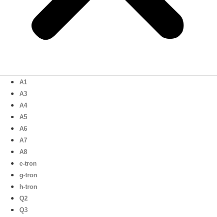
A1
A3
A4
A5
A6
A7
A8
e-tron
g-tron
h-tron
Q2
Q3