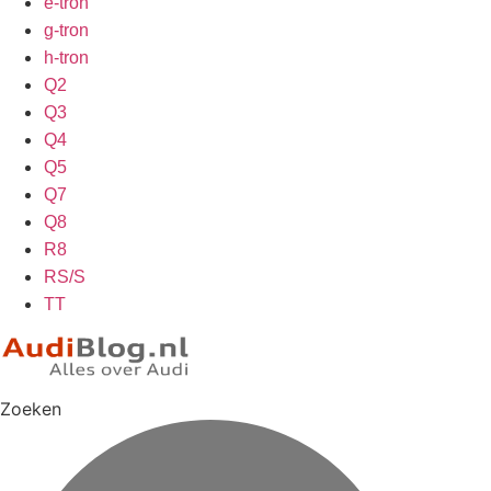
e-tron
g-tron
h-tron
Q2
Q3
Q4
Q5
Q7
Q8
R8
RS/S
TT
Zoeken