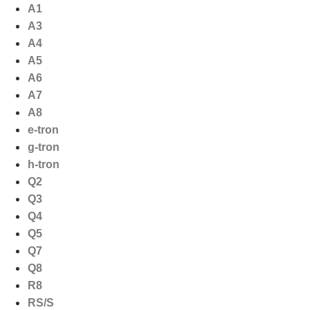
Ga
A1
naar
A3
de
A4
inhoud
A5
A6
A7
A8
e-tron
g-tron
h-tron
Q2
Q3
Q4
Q5
Q7
Q8
R8
RS/S