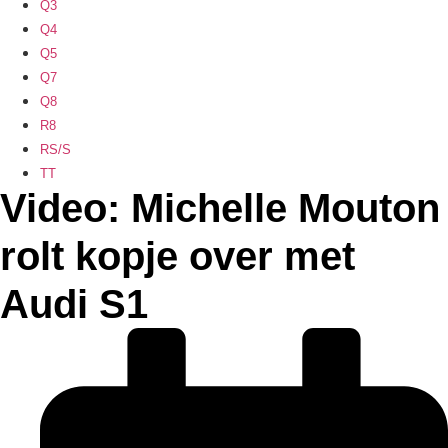
Q3
Q4
Q5
Q7
Q8
R8
RS/S
TT
Video: Michelle Mouton
rolt kopje over met
Audi S1