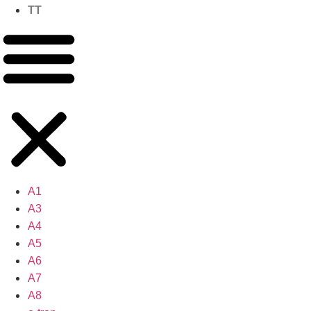
TT
A1
A3
A4
A5
A6
A7
A8