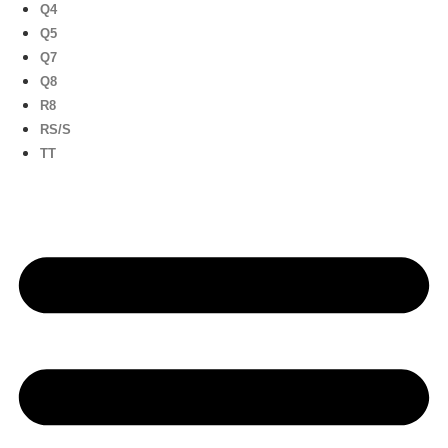
Q4
Q5
Q7
Q8
R8
RS/S
TT